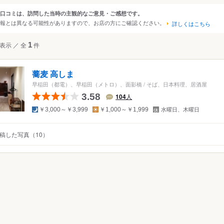
・日本橋
秋葉原・神田・水道橋
京王・小田急沿線
口コミは、訪問した当時の主観的なご意見・ご感想です。
ンルから探す
報とは異なる可能性がありますので、お店の方にご確認ください。
・恵比寿・代官山
上野・浅草・日暮里
中野～西荻窪
詳しくはこちら
・代々木・大久保
両国・錦糸町・小岩
吉祥寺・三鷹・武蔵境
て
表示
／
全
1
件
レストラン
～高田馬場・早稲田
築地・湾岸・お台場
西武沿線
・表参道・青山
浜松町・田町・品川
板橋・東武沿線
その他レストラン
蕎麦 高しま
木・麻布・広尾
大井・蒲田
大塚・巣鴨・駒込・赤羽
・西洋料理
早稲田（都電）、早稲田（メトロ）、面影橋
/
そば、日本料理、居酒屋
・永田町・溜池
目黒・白金・五反田
千住・綾瀬・葛飾
料理
3.58
104
人
ア・エスニック
夜
昼
定
￥3,000～￥3,999
￥1,000～￥1,999
水曜日、木曜日
休
日
ー
稿した写真（10）
・ホルモン
屋