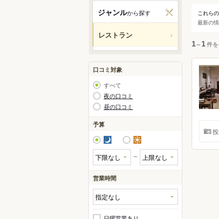
東京
ジャンル
から探す
これらの
ジャ
最新の情
渋谷
レストラン
新宿
すべ
1
～
1
件を
池袋
原宿
和食
口コミ対象
六本
洋食
すべて
赤坂
中華
夜の口コミ
昼の口コミ
アジ
カレ
予算
投
焼肉
夜
昼
鍋
～
居酒
営業時間
日曜営業あり