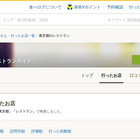
食べログについて
保有Vポイント
予約確認
行っ
80さん
行ったお店一覧
東京都のレストラン
のレストランガイド
トップ
行ったお店
口コ
たお店
アから探す
で検索しました。
東京都」「レストラン」
て
東京都
順
訪問月順
評価順
行った回数順
・新橋・有楽町
四ツ谷・市ヶ谷・飯田橋
東急沿線