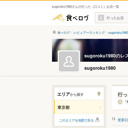
sugoroku1980さんの行った（口コミ）お店一覧
食べログ
行ったお店
食べログ
レビュアーランキング
sugoroku19
sugoroku1980
sugoroku1980
エリア
行っ
から探す
エリ
「
東京都
すべ
更新日
このエリアを地図で見る
銀座