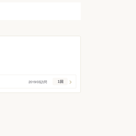
調布・府中・狛江
町田・稲城・多摩
西東京市周辺
立川市・八王子市周辺
福生・青梅周辺
伊豆諸島・小笠原
2019/03訪問
1回