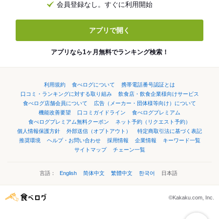
会員登録なし。すぐに利用開始
アプリで開く
アプリなら1ヶ月無料でランキング検索！
利用規約
食べログについて
携帯電話番号認証とは
口コミ・ランキングに対する取り組み
飲食店・飲食企業様向けサービス
食べログ店舗会員について
広告（メーカー・団体様等向け）について
機能改善要望
口コミガイドライン
食べログプレミアム
食べログプレミアム無料クーポン
ネット予約（リクエスト予約）
個人情報保護方針
外部送信（オプトアウト）
特定商取引法に基づく表記
推奨環境
ヘルプ・お問い合わせ
採用情報
企業情報
キーワード一覧
サイトマップ
チェーン一覧
言語：
English
简体中文
繁體中文
한국어
日本語
©Kakaku.com, Inc.