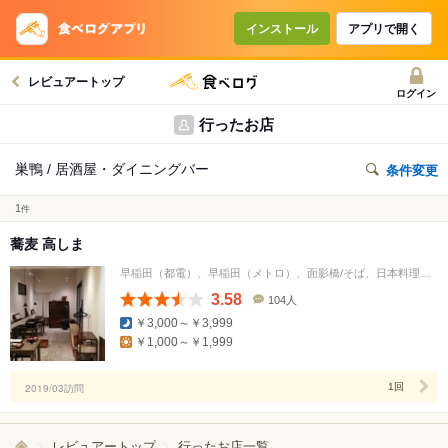
インストール
アプリで開く
レビュアートップ
ログイン
行ったお店
巣鴨 / 居酒屋・ダイニングバー
条件変更
1
件
蕎麦 高しま
早稲田（都電）、早稲田（メトロ）、面影橋/そば、日本料理、居酒屋
3.58
104人
口
￥3,000～￥3,999
コ
￥1,000～￥1,999
ミ
人
数
2019/03訪問
1回
レビュアートップ
行ったお店一覧