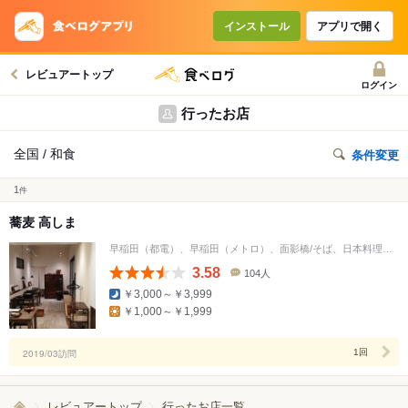
インストール
アプリで開く
レビュアートップ
ログイン
行ったお店
全国 / 和食
条件変更
1
件
蕎麦 高しま
早稲田（都電）、早稲田（メトロ）、面影橋/そば、日本料理、居酒屋
3.58
104人
口
￥3,000～￥3,999
コ
￥1,000～￥1,999
ミ
人
数
2019/03訪問
1回
レビュアートップ
行ったお店一覧