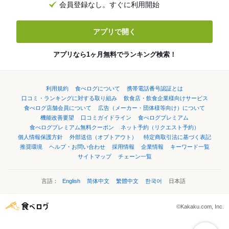
会員登録なし。すぐに利用開始
アプリで開く
アプリなら1ヶ月無料でランキング検索！
利用規約
食べログについて
携帯電話番号認証とは
口コミ・ランキングに対する取り組み
飲食店・飲食企業様向けサービス
食べログ店舗会員について
広告（メーカー・団体様等向け）について
機能改善要望
口コミガイドライン
食べログプレミアム
食べログプレミアム無料クーポン
ネット予約（リクエスト予約）
個人情報保護方針
外部送信（オプトアウト）
特定商取引法に基づく表記
推奨環境
ヘルプ・お問い合わせ
採用情報
企業情報
キーワード一覧
サイトマップ
チェーン一覧
言語：
English
简体中文
繁體中文
한국어
日本語
©Kakaku.com, Inc.