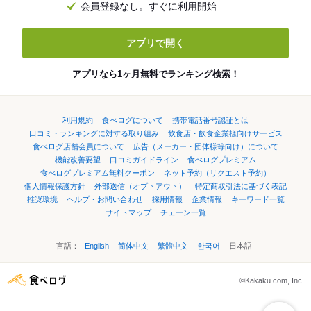
会員登録なし。すぐに利用開始
アプリで開く
アプリなら1ヶ月無料でランキング検索！
利用規約
食べログについて
携帯電話番号認証とは
口コミ・ランキングに対する取り組み
飲食店・飲食企業様向けサービス
食べログ店舗会員について
広告（メーカー・団体様等向け）について
機能改善要望
口コミガイドライン
食べログプレミアム
食べログプレミアム無料クーポン
ネット予約（リクエスト予約）
個人情報保護方針
外部送信（オプトアウト）
特定商取引法に基づく表記
推奨環境
ヘルプ・お問い合わせ
採用情報
企業情報
キーワード一覧
サイトマップ
チェーン一覧
言語：
English
简体中文
繁體中文
한국어
日本語
©Kakaku.com, Inc.