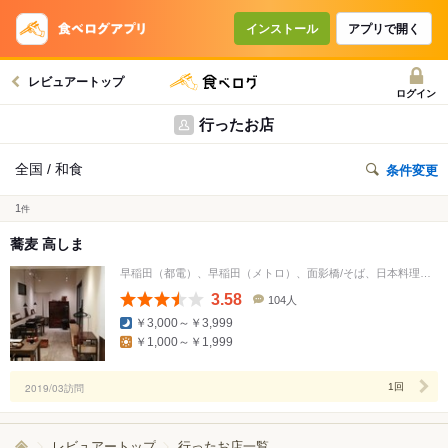
インストール
アプリで開く
レビュアートップ
ログイン
行ったお店
全国 / 和食
条件変更
1
件
蕎麦 高しま
早稲田（都電）、早稲田（メトロ）、面影橋/そば、日本料理、居酒屋
3.58
104人
口
￥3,000～￥3,999
コ
￥1,000～￥1,999
ミ
人
数
2019/03訪問
1回
レビュアートップ
行ったお店一覧