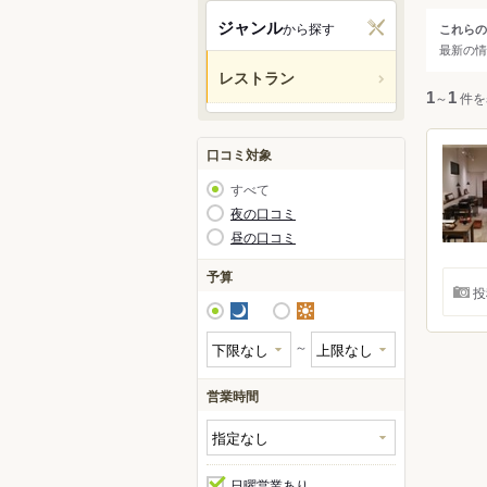
関西
ジャンル
から探す
これらの
ジャ
最新の情
中国・
レストラン
すべ
1
～
1
件を
九州・
アジア
和食
口コミ対象
洋食
すべて
中華
北米
夜の口コミ
昼の口コミ
アジ
ハワイ
カレ
予算
投
焼肉
グアム
夜
昼
鍋
オセア
～
居酒
ヨーロ
営業時間
中南米
日曜営業あり