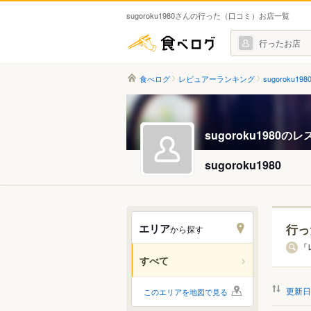
sugoroku1980さんの行った（口コミ）お店一覧
食べログ
行ったお店
食べログ
レビュアーランキング
sugoroku19
sugoroku1980
sugoroku1980
エリア
行っ
から探す
北海道
「
すべて
関東
更新日
このエリアを地図で見る
中部