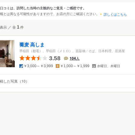
大阪
京都
兵庫
滋賀
奈良
和歌山
口コミは、訪問した当時の主観的なご意見・ご感想です。
ンルから探す
報とは異なる可能性がありますので、お店の方にご確認ください。
詳しくはこちら
四国
広島
岡山
山口
島根
鳥取
徳島
香川
愛媛
高知
て
表示
／
全
1
件
レストラン
沖縄
福岡
佐賀
長崎
熊本
大分
宮崎
鹿児島
沖縄
中国
香港
マカオ
韓国
台湾
シンガポール
タイ
その他レストラン
蕎麦 高しま
インドネシア
ベトナム
マレーシア
フィリピン
スリランカ
・西洋料理
早稲田（都電）、早稲田（メトロ）、面影橋
/
そば、日本料理、居酒屋
料理
3.58
104
人
アメリカ
ア・エスニック
夜
昼
定
￥3,000～￥3,999
￥1,000～￥1,999
水曜日、木曜日
休
ハワイ
日
ー
稿した写真（10）
・ホルモン
グアム
ニア
オーストラリア
屋
ッパ
イギリス
アイルランド
フランス
ドイツ
イタリア
スペイ
ポルトガル
スイス
オーストリア
オランダ
ベルギー
ルクセンブルグ
デンマーク
スウェーデン
メキシコ
ブラジル
ペルー