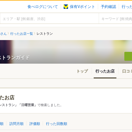
食べログについて
保有Vポイント
予約確認
行っ
80さん
行ったお店一覧
レストラン
のレストランガイド
トップ
行ったお店
口コ
たお店
・東北
北海道
青森
秋田
岩手
山形
宮城
福島
で検索しました。
レストラン」「日曜営業」
東京
神奈川
千葉
埼玉
群馬
栃木
茨城
順
訪問月順
評価順
行った回数順
愛知
三重
岐阜
静岡
山梨
長野
新潟
石川
福井
富