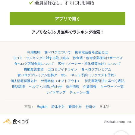
会員登録なし。すぐに利用開始
アプリで開く
アプリなら1ヶ月無料でランキング検索！
利用規約
食べログについて
携帯電話番号認証とは
口コミ・ランキングに対する取り組み
飲食店・飲食企業様向けサービス
食べログ店舗会員について
広告（メーカー・団体様等向け）について
機能改善要望
口コミガイドライン
食べログプレミアム
食べログプレミアム無料クーポン
ネット予約（リクエスト予約）
個人情報保護方針
外部送信（オプトアウト）
特定商取引法に基づく表記
推奨環境
ヘルプ・お問い合わせ
採用情報
企業情報
キーワード一覧
サイトマップ
チェーン一覧
言語：
English
简体中文
繁體中文
한국어
日本語
©Kakaku.com, Inc.