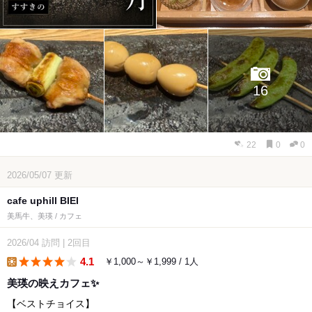
16
22
0
0
2026/05/07
更新
cafe uphill BIEI
美馬牛、美瑛 / カフェ
2026/04
訪問
|
2回目
4.1
￥1,000～￥1,999 / 1人
lunch
美瑛の映えカフェ✨
【ベストチョイス】