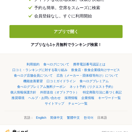
予約も簡単。空席をスムーズに検索
会員登録なし。すぐに利用開始
アプリで開く
アプリなら1ヶ月無料でランキング検索！
利用規約
食べログについて
携帯電話番号認証とは
口コミ・ランキングに対する取り組み
飲食店・飲食企業様向けサービス
食べログ店舗会員について
広告（メーカー・団体様等向け）について
機能改善要望
口コミガイドライン
食べログプレミアム
食べログプレミアム無料クーポン
ネット予約（リクエスト予約）
個人情報保護方針
外部送信（オプトアウト）
特定商取引法に基づく表記
推奨環境
ヘルプ・お問い合わせ
採用情報
企業情報
キーワード一覧
サイトマップ
チェーン一覧
言語：
English
简体中文
繁體中文
한국어
日本語