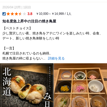
2026/04
訪問
|
1回目
3.8
￥10,000～￥14,999 / 1人
dinner
知名度急上昇中の注目の焼き鳥屋
【ベストチョイス】
少し贅沢したい夜、焼き鳥をアテにワインを楽しみたい時、会食、
デート、新しい焼き鳥体験をしたい時
【一言】
札幌で注目されているのも納得。
焼き鳥屋の枠に収まらない...
詳細を見る