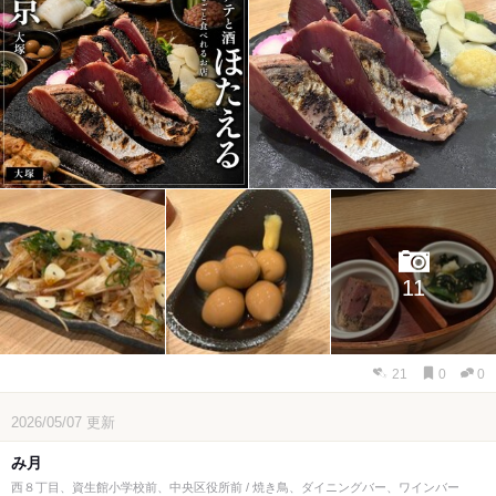
11
21
0
0
2026/05/07
更新
み月
西８丁目、資生館小学校前、中央区役所前 / 焼き鳥、ダイニングバー、ワインバー