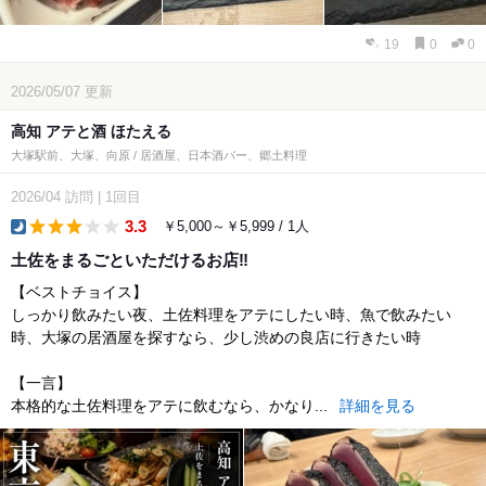
19
0
0
2026/05/07
更新
高知 アテと酒 ほたえる
大塚駅前、大塚、向原 / 居酒屋、日本酒バー、郷土料理
2026/04
訪問
|
1回目
3.3
￥5,000～￥5,999 / 1人
dinner
土佐をまるごといただけるお店‼️
【ベストチョイス】
しっかり飲みたい夜、土佐料理をアテにしたい時、魚で飲みたい
時、大塚の居酒屋を探すなら、少し渋めの良店に行きたい時
【一言】
本格的な土佐料理をアテに飲むなら、かなり...
詳細を見る