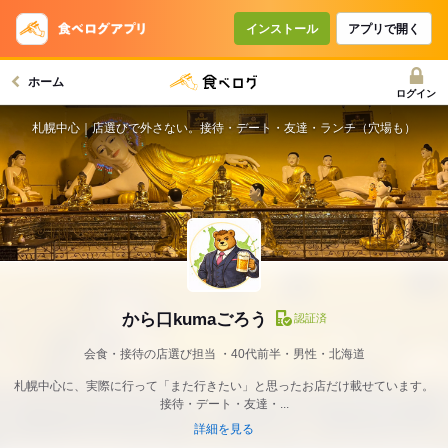
インストール
アプリで開く
ホーム
ログイン
札幌中心｜店選びで外さない。接待・デート・友達・ランチ（穴場も）
から口kumaごろう
認証済
会食・接待の店選び担当
40代前半・男性・北海道
札幌中心に、実際に行って「また行きたい」と思ったお店だけ載せています。
接待・デート・友達・...
詳細を見る