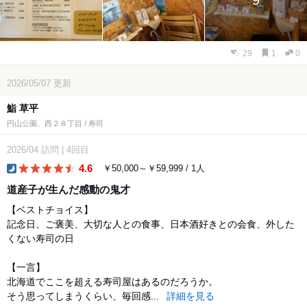
9
29
1
0
2026/05/07
更新
鮨 草平
円山公園、西２８丁目 / 寿司
2026/04
訪問
|
4回目
4.6
￥50,000～￥59,999 / 1人
dinner
道産子が生んだ感動の鬼才
【ベストチョイス】
記念日、ご褒美、大切な人との食事、日本酒好きとの会食、外した
くない寿司の日
【一言】
北海道でここを超える寿司屋はあるのだろうか。
そう思ってしまうくらい、毎回感...
詳細を見る