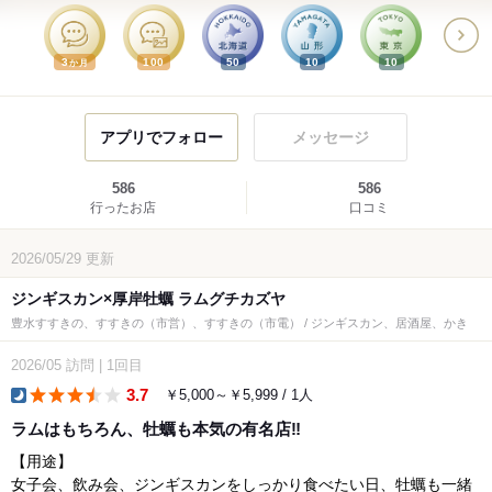
3
100
50
10
10
か月
アプリでフォロー
メッセージ
586
586
行ったお店
口コミ
2026/05/29
更新
ジンギスカン×厚岸牡蠣 ラムグチカズヤ
豊水すすきの、すすきの（市営）、すすきの（市電） / ジンギスカン、居酒屋、かき
2026/05
訪問
|
1回目
3.7
￥5,000～￥5,999 / 1人
dinner
ラムはもちろん、牡蠣も本気の有名店‼️
【用途】
女子会、飲み会、ジンギスカンをしっかり食べたい日、牡蠣も一緒