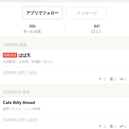
アプリでフォロー
メッセージ
850
847
行ったお店
口コミ
12時間前
更新
ばば天
大須観音、上前津、矢場町 / 天ぷら
2026/08
訪問
|
1回目
0
0
0
2026/06/15
更新
Cafe Billy Ahead
菰野 / カフェ、インド料理
2026/06
訪問
|
1回目
0
0
0