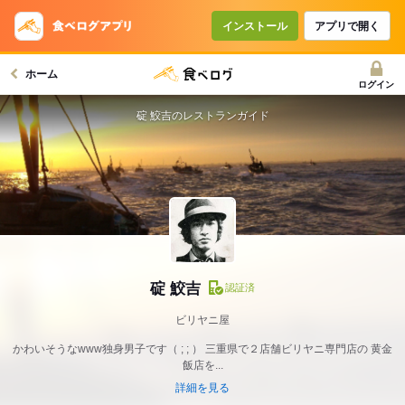
インストール
アプリで開く
ホーム
ログイン
碇 鮫吉のレストランガイド
碇 鮫吉
認証済
ビリヤニ屋
かわいそうなwww独身男子です（ ; ; ） 三重県で２店舗ビリヤニ専門店の 黄金
飯店を...
詳細を見る