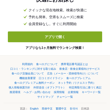
クイックな現在地検索。検索が快適に
予約も簡単。空席をスムーズに検索
会員登録なし。すぐに利用開始
アプリで開く
アプリなら1ヶ月無料でランキング検索！
利用規約
食べログについて
携帯電話番号認証とは
口コミ・ランキングに対する取り組み
飲食店・飲食企業様向けサービス
食べログ店舗会員について
広告（メーカー・団体様等向け）について
機能改善要望
口コミガイドライン
食べログプレミアム
食べログプレミアム無料クーポン
ネット予約（リクエスト予約）
個人情報保護方針
外部送信（オプトアウト）
特定商取引法に基づく表記
推奨環境
ヘルプ・お問い合わせ
採用情報
企業情報
キーワード一覧
サイトマップ
チェーン一覧
言語：
English
简体中文
繁體中文
한국어
日本語