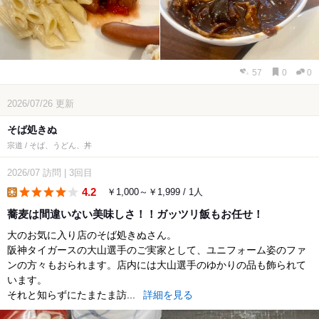
57
0
0
2026/07/26
更新
そば処きぬ
宗道 / そば、うどん、丼
2026/07
訪問
|
3回目
4.2
￥1,000～￥1,999 / 1人
lunch
蕎麦は間違いない美味しさ！！ガッツリ飯もお任せ！
大のお気に入り店のそば処きぬさん。
阪神タイガースの大山選手のご実家として、ユニフォーム姿のファ
ンの方々もおられます。店内には大山選手のゆかりの品も飾られて
います。
それと知らずにたまたま訪...
詳細を見る