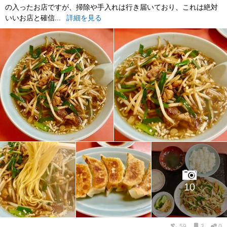
の入ったお店ですが、掃除や手入れは行き届いており、これは絶対
いいお店と確信...
詳細を見る
10
59
3
0