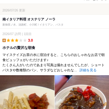
2026/07/26
更新
南イタリア料理 オステリア ノーラ
新御茶ノ水、淡路町、小川町 / イタリアン、パスタ
2026/07
訪問
|
1回目
3.0
lunch
ホテルの贅沢な朝食
マイステイズお茶の水に宿泊すると、こちらのおしゃれなお店で朝
食ビュッフェがいただけます♪
たくさん人がいたのであまり写真は撮れませんでしたが、ショート
パスタや数種類のパン、サラダなどおしゃれな...
詳細を見る