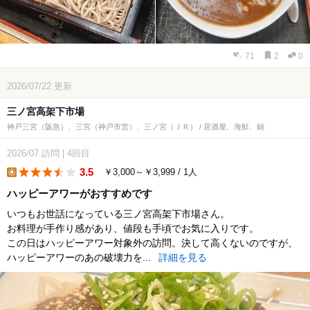
71
2
0
2026/07/22
更新
三ノ宮高架下市場
神戸三宮（阪急）、三宮（神戸市営）、三ノ宮（ＪＲ） / 居酒屋、海鮮、鍋
2026/07
訪問
|
4回目
3.5
￥3,000～￥3,999 / 1人
lunch
ハッピーアワーがおすすめです
いつもお世話になっている三ノ宮高架下市場さん。
お料理が手作り感があり、値段も手頃でお気に入りです。
この日はハッピーアワー対象外の訪問。決して高くないのですが、
ハッピーアワーのあの破壊力を...
詳細を見る