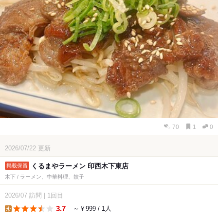
70
1
0
2026/07/22
更新
くるまやラーメン 印西木下東店
木下 / ラーメン、中華料理、餃子
2026/07
訪問
|
1回目
3.7
～￥999 / 1人
lunch