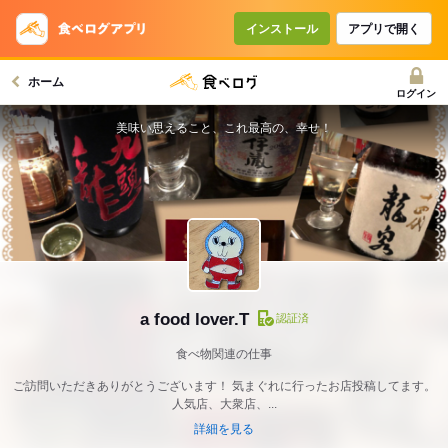
インストール
アプリで開く
ホーム
ログイン
美味い思えること、これ最高の、幸せ！
a food lover.T
認証済
食べ物関連の仕事
ご訪問いただきありがとうございます！ 気まぐれに行ったお店投稿してます。
人気店、大衆店、...
詳細を見る