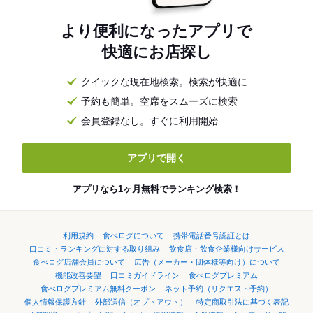
より便利になったアプリで
快適にお店探し
クイックな現在地検索。検索が快適に
予約も簡単。空席をスムーズに検索
会員登録なし。すぐに利用開始
アプリで開く
アプリなら1ヶ月無料でランキング検索！
利用規約
食べログについて
携帯電話番号認証とは
口コミ・ランキングに対する取り組み
飲食店・飲食企業様向けサービス
食べログ店舗会員について
広告（メーカー・団体様等向け）について
機能改善要望
口コミガイドライン
食べログプレミアム
食べログプレミアム無料クーポン
ネット予約（リクエスト予約）
個人情報保護方針
外部送信（オプトアウト）
特定商取引法に基づく表記