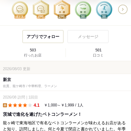
8
400
200
50
50
か月
アプリでフォロー
メッセージ
503
501
行ったお店
口コミ
2026/08/03
更新
新京
佐貫、龍ケ崎市 / 中華料理、ラーメン
2026/08
訪問
|
1回目
4.1
￥1,000～￥1,999 / 1人
lunch
茨城で進化を遂げたベトコンラーメン！
龍ヶ崎で東海地区で有名なベトコンラーメンが味わえるお店がある
と知り、訪問しました。何と今夏で閉店と書かれていました。年季