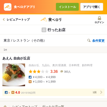
インストール
アプリで開く
レビュアートップ
ログイン
行ったお店
東京 / レストラン（その他）
条件変更
1
件
あえん 自由が丘店
自由が丘、九品仏、奥沢/居酒屋、日本料理、創作料理
3.36
383人
口
￥4,000～￥4,999
コ
￥1,000～￥1,999
ミ
人
数
-
4.0
2015/09訪問
1回
レビュアートップ
行ったお店一覧