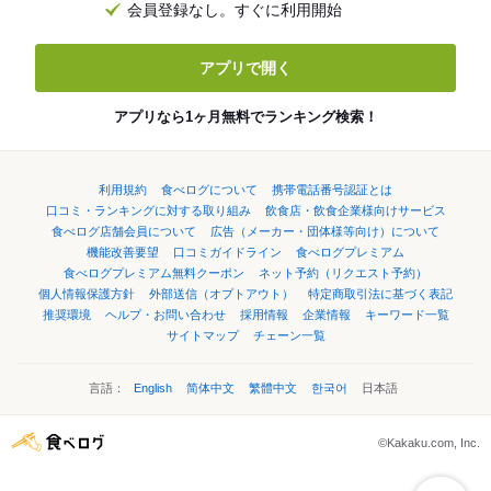
会員登録なし。すぐに利用開始
アプリで開く
アプリなら1ヶ月無料でランキング検索！
利用規約
食べログについて
携帯電話番号認証とは
口コミ・ランキングに対する取り組み
飲食店・飲食企業様向けサービス
食べログ店舗会員について
広告（メーカー・団体様等向け）について
機能改善要望
口コミガイドライン
食べログプレミアム
食べログプレミアム無料クーポン
ネット予約（リクエスト予約）
個人情報保護方針
外部送信（オプトアウト）
特定商取引法に基づく表記
推奨環境
ヘルプ・お問い合わせ
採用情報
企業情報
キーワード一覧
サイトマップ
チェーン一覧
言語：
English
简体中文
繁體中文
한국어
日本語
©Kakaku.com, Inc.