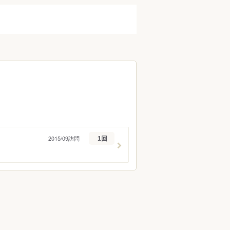
調布・府中・狛江
町田・稲城・多摩
西東京市周辺
立川市・八王子市周辺
福生・青梅周辺
伊豆諸島・小笠原
2015/09訪問
1回