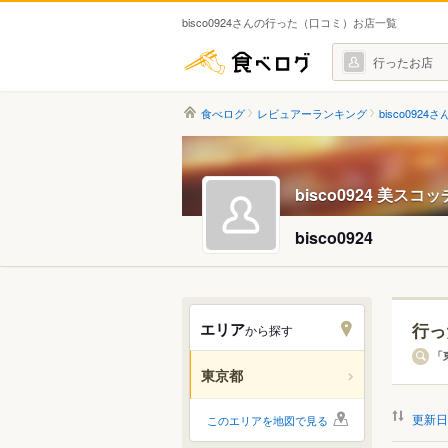
bisco0924さんの行った（口コミ）お店一覧
食べログ
行ったお店
食べログ
レビュアーランキング
bisco0924さ
bisco0924 美スコッ
bisco0924
エリア
行っ
から探す
エリ
「
東京都
すべ
更新日
このエリアを地図で見る
銀座