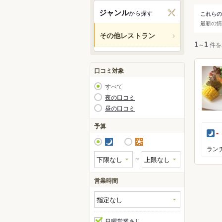
東京
ジャンル
から探す
これらの
ジャ
最新の情
渋谷
その他レストラン
新宿
すべ
1
～
1
件を
池袋
原宿
レス
口コミ対象
六本
創作
すべて
赤坂
オー
夜の口コミ
昼の口コミ
弁当
肉料
予算
夜
-
シー
夜
昼
サラ
ラン
～
チー
営業時間
日曜営業あり