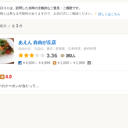
・日本橋
秋葉原・神田・水道橋
京王・小田急沿線
口コミは、訪問した当時の主観的なご意見・ご感想です。
ンルから探す
報とは異なる可能性がありますので、お店の方にご確認ください。
・恵比寿・代官山
上野・浅草・日暮里
中野～西荻窪
詳しくはこちら
・代々木・大久保
両国・錦糸町・小岩
吉祥寺・三鷹・武蔵境
て
レストラン
その他レストラン
表示
／
全
1
件
～高田馬場・早稲田
築地・湾岸・お台場
西武沿線
・表参道・青山
浜松町・田町・品川
板橋・東武沿線
にんにく料理
トラン・食堂
あえん 自由が丘店
木・麻布・広尾
大井・蒲田
大塚・巣鴨・駒込・赤羽
ビュッフェ
料理・イノベーティブ
自由が丘、九品仏、奥沢
/
居酒屋、日本料理、創作料理
・永田町・溜池
目黒・白金・五反田
千住・綾瀬・葛飾
ガニック・薬膳
バーベキュー
3.36
383
人
・おにぎり・惣菜
屋形船・クルージング
夜
昼
定
￥4,000～￥4,999
￥1,000～￥1,999
-
休
日
理
の点数：
昼の点数：
4.0
フード
ダ・野菜料理
チのクーポンが当たって…
ズ料理