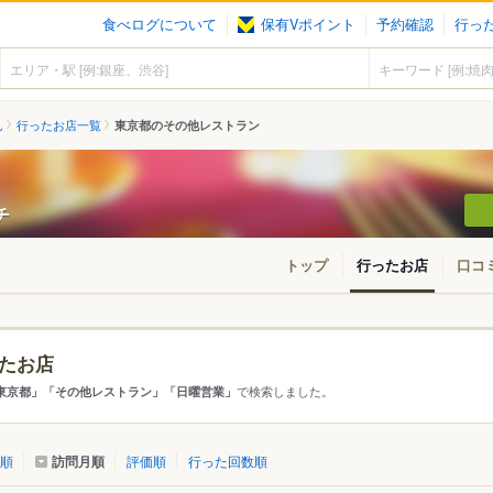
食べログについて
保有Vポイント
予約確認
行っ
ん
行ったお店一覧
東京都のその他レストラン
チ
トップ
行ったお店
口コ
たお店
アから探す
で検索しました。
東京都」「その他レストラン」「日曜営業」
て
東京都
訪問月順
順
評価順
行った回数順
・新橋・有楽町
四ツ谷・市ヶ谷・飯田橋
東急沿線