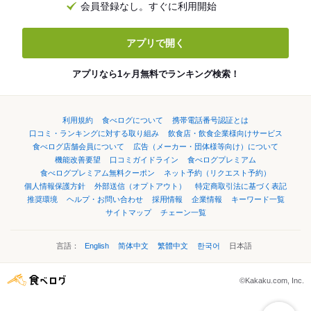
会員登録なし。すぐに利用開始
アプリで開く
アプリなら1ヶ月無料でランキング検索！
利用規約
食べログについて
携帯電話番号認証とは
口コミ・ランキングに対する取り組み
飲食店・飲食企業様向けサービス
食べログ店舗会員について
広告（メーカー・団体様等向け）について
機能改善要望
口コミガイドライン
食べログプレミアム
食べログプレミアム無料クーポン
ネット予約（リクエスト予約）
個人情報保護方針
外部送信（オプトアウト）
特定商取引法に基づく表記
推奨環境
ヘルプ・お問い合わせ
採用情報
企業情報
キーワード一覧
サイトマップ
チェーン一覧
言語：
English
简体中文
繁體中文
한국어
日本語
©Kakaku.com, Inc.