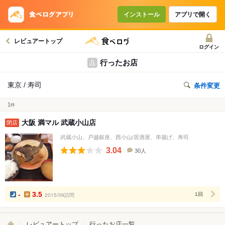
インストール
アプリで開く
レビュアートップ
ログイン
行ったお店
東京 / 寿司
条件変更
1
件
大阪 満マル 武蔵小山店
閉店
武蔵小山、戸越銀座、西小山/居酒屋、串揚げ、寿司
3.04
30人
口
コ
ミ
人
数
-
3.5
2015/09訪問
1回
レビュアートップ
行ったお店一覧