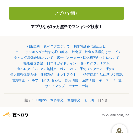
アプリで開く
アプリなら1ヶ月無料でランキング検索！
利用規約
食べログについて
携帯電話番号認証とは
口コミ・ランキングに対する取り組み
飲食店・飲食企業様向けサービス
食べログ店舗会員について
広告（メーカー・団体様等向け）について
機能改善要望
口コミガイドライン
食べログプレミアム
食べログプレミアム無料クーポン
ネット予約（リクエスト予約）
個人情報保護方針
外部送信（オプトアウト）
特定商取引法に基づく表記
推奨環境
ヘルプ・お問い合わせ
採用情報
企業情報
キーワード一覧
サイトマップ
チェーン一覧
言語：
English
简体中文
繁體中文
한국어
日本語
©Kakaku.com, Inc.