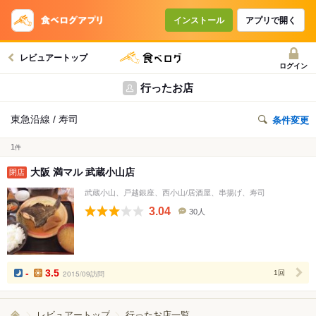
インストール
アプリで開く
レビュアートップ
ログイン
行ったお店
東急沿線 / 寿司
条件変更
1
件
大阪 満マル 武蔵小山店
閉店
武蔵小山、戸越銀座、西小山/居酒屋、串揚げ、寿司
3.04
30人
口
コ
ミ
人
数
-
3.5
2015/09訪問
1回
レビュアートップ
行ったお店一覧