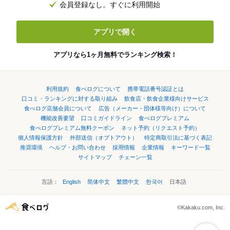
会員登録なし。すぐに利用開始
アプリで開く
アプリなら1ヶ月無料でランキング検索！
利用規約
食べログについて
携帯電話番号認証とは
口コミ・ランキングに対する取り組み
飲食店・飲食企業様向けサービス
食べログ店舗会員について
広告（メーカー・団体様等向け）について
機能改善要望
口コミガイドライン
食べログプレミアム
食べログプレミアム無料クーポン
ネット予約（リクエスト予約）
個人情報保護方針
外部送信（オプトアウト）
特定商取引法に基づく表記
推奨環境
ヘルプ・お問い合わせ
採用情報
企業情報
キーワード一覧
サイトマップ
チェーン一覧
言語：
English
简体中文
繁體中文
한국어
日本語
©Kakaku.com, Inc.