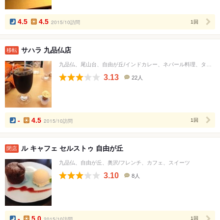
人
数
4.5
4.5
2015/10訪問
1回
サハラ 九品仏店
移転
九品仏、尾山台、自由が丘/インドカレー、ネパール料理、タイ料理
3.13
22人
口
コ
ミ
人
数
-
4.5
2015/10訪問
1回
ル キャフェ セルストゥ 自由が丘
閉店
九品仏、自由が丘、奥沢/フレンチ、カフェ、スイーツ
3.10
8人
口
コ
ミ
人
数
-
5.0
2015/10訪問
1回