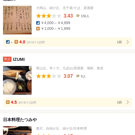
大岡山、緑が丘、北千束/そば、居酒屋
3.43
156人
口
￥4,000～￥4,999
コ
￥1,000～￥1,999
ミ
人
数
-
4.0
2015/11訪問
1回
IZUMI
閉店
尾山台、等々力、九品仏/居酒屋、海鮮、食堂
3.07
9人
口
コ
ミ
人
数
4.5
2015/11訪問
1回
日本料理たつみや
奥沢、自由が丘、緑が丘/日本料理