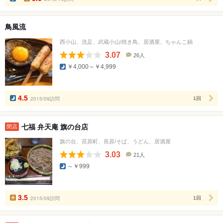
鳥風流
西小山、洗足、武蔵小山/焼き鳥、居酒屋、ちゃんこ鍋
3.07
26人
口
￥4,000～￥4,999
コ
ミ
人
数
4.5
2015/09訪問
1回
七福 弁天庵 旗の台店
閉店
旗の台、荏原町、長原/そば、うどん、居酒屋
3.03
21人
口
～￥999
コ
ミ
人
数
3.5
2015/09訪問
1回