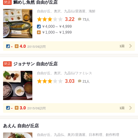
鯛めし魚然 自由が丘店
閉店
自由が丘、奥沢、九品仏/居酒屋、海鮮
3.22
73人
口
￥4,000～￥4,999
コ
￥1,000～￥1,999
ミ
人
数
-
4.0
2015/09訪問
1回
ジョナサン 自由が丘店
閉店
自由が丘、奥沢、九品仏/ファミレス
3.03
21人
口
コ
ミ
人
数
-
3.0
2015/09訪問
1回
あえん 自由が丘店
自由が丘、九品仏、奥沢/居酒屋、日本料理、創作料理