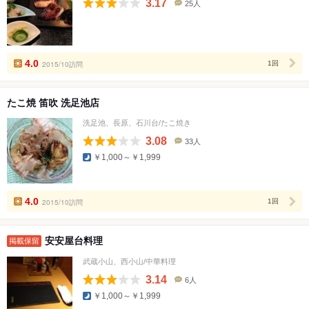
3.17
25人
口
コ
ミ
人
数
4.0
2015/10訪問
1回
たこ焼 笛吹 洗足池店
洗足池、長原、石川台/たこ焼き
3.08
33人
口
￥1,000～￥1,999
コ
ミ
人
数
4.0
2015/10訪問
1回
安安屋台料理
掲載保留
武蔵小山、西小山/中華料理
3.14
6人
口
￥1,000～￥1,999
コ
ミ