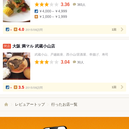
3.36
383人
口
￥4,000～￥4,999
コ
￥1,000～￥1,999
ミ
人
数
-
4.0
2015/09訪問
1回
大阪 満マル 武蔵小山店
閉店
武蔵小山、戸越銀座、西小山/居酒屋、串揚げ、寿司
3.04
30人
口
コ
ミ
人
数
-
3.5
2015/09訪問
1回
レビュアートップ
行ったお店一覧