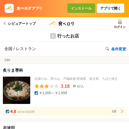
インストール
アプリで開く
レビュアートップ
ログイン
行ったお店
全国 / レストラン
条件変更
14
件
炙りま専科
武蔵小山、西小山、戸越銀座/居酒屋、焼き鳥、ろばた焼き
3.18
67人
口
￥2,000～￥2,999
コ
ミ
人
数
4.0
2016/03訪問
1回
志波田