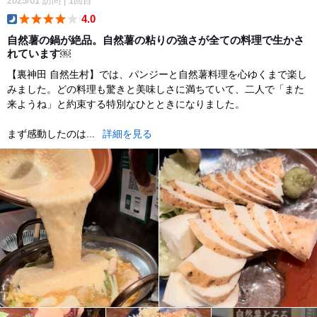
2025/01
訪問
|
1回目
4.0
dinner
自然薯の鍋が絶品。自然薯の粘りの強さが全ての料理で生かさ
れています￼
【裏神田 自然生村】では、パンジーと自然薯料理を心ゆくまで楽し
みました。どの料理も驚きと美味しさに満ちていて、二人で「また
来ようね」と約束する特別なひとときになりました。
まず感動したのは...
詳細を見る