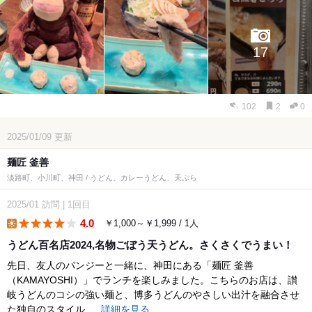
17
102
2
0
2025/01/09
更新
麺匠 釜善
淡路町、小川町、神田 / うどん、カレーうどん、天ぷら
2025/01
訪問
|
1回目
4.0
￥1,000～￥1,999 / 1人
lunch
うどん百名店2024,名物ごぼう天うどん。さくさくでうまい！
先日、友人のパンジーと一緒に、神田にある「麺匠 釜善
（KAMAYOSHI）」でランチを楽しみました。こちらのお店は、讃
岐うどんのコシの強い麺と、博多うどんのやさしい出汁を融合させ
た独自のスタイル...
詳細を見る