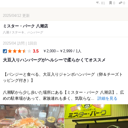
81
0
0
2025/04/12
更新
ミスター・バーク 八潮店
八潮 / ステーキ、ハンバーグ
2025/04
訪問
|
1回目
3.5
￥2,000～￥2,999 / 1人
dinner
大豆入りハンバーグがヘルシーで柔らかくてオススメ
【パンジーと食べる、大豆入りジャンボハンバーグ（卵＆チーズト
ッピング付き）】
八潮駅から少し歩いた場所にある【ミスター・バーク 八潮店】。広
めの駐車場があって、家族連れも多く、気取らな...
詳細を見る