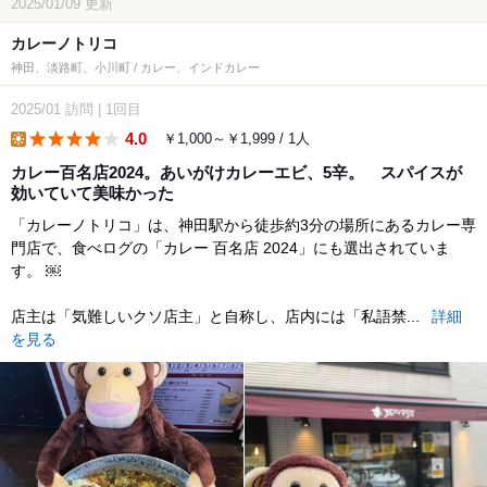
2025/01/09
更新
カレーノトリコ
神田、淡路町、小川町 / カレー、インドカレー
2025/01
訪問
|
1回目
4.0
￥1,000～￥1,999 / 1人
lunch
カレー百名店2024。あいがけカレーエビ、5辛。 スパイスが
効いていて美味かった
「カレーノトリコ」は、神田駅から徒歩約3分の場所にあるカレー専
門店で、食べログの「カレー 百名店 2024」にも選出されていま
す。 ￼
店主は「気難しいクソ店主」と自称し、店内には「私語禁...
詳細
を見る