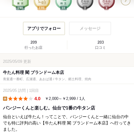
150
100
10
3
3
アプリでフォロー
メッセージ
209
203
行ったお店
口コミ
2025/05/09
更新
牛たん料理 閣 ブランドーム本店
青葉通一番町、広瀬通、あおば通 / 牛タン、郷土料理、焼肉
2025/05
訪問
|
1回目
4.0
￥2,000～￥2,999 / 1人
lunch
パンジーくんと楽しむ。仙台で1番の牛タン店
仙台といえば牛たん！ってことで、パンジーくんと一緒に仙台の中
でも特に評判の高い【牛たん料理 閣 ブランドーム本店】へ行ってき
ました。