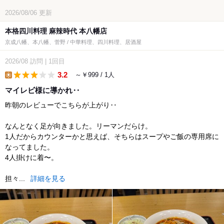
2026/08/06
更新
本格四川料理 麻辣時代 本八幡店
京成八幡、本八幡、菅野 / 中華料理、四川料理、居酒屋
2026/08
訪問
|
1回目
3.2
～￥999 / 1人
lunch
マイレビ様に導かれ‥
昨朝のレビューでこちらが上がり‥
なんとなく足が向きました。リーマンだらけ。
1人だからカウンターかと思えば、そちらはスープやご飯の専用席に
なってました。
4人掛けに着〜。
担々...
詳細を見る