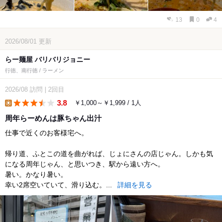
13
0
4
2026/08/01
更新
らー麺屋 バリバリジョニー
行徳、南行徳 / ラーメン
2026/08
訪問
|
2回目
3.8
￥1,000～￥1,999 / 1人
lunch
周年らーめんは豚ちゃん出汁
仕事で近くのお客様宅へ。
帰り道、ふとこの道を曲がれば、じょにさんの店じゃん。しかも気
になる周年じゃん、と思いつき、駅から遠い方へ。
暑い。かなり暑い。
幸い2席空いていて、滑り込む。...
詳細を見る