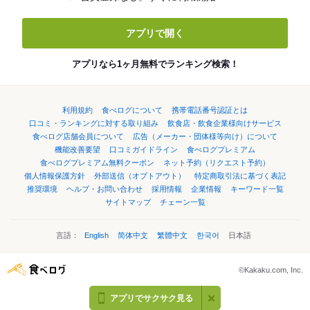
アプリで開く
アプリなら1ヶ月無料でランキング検索！
利用規約
食べログについて
携帯電話番号認証とは
口コミ・ランキングに対する取り組み
飲食店・飲食企業様向けサービス
食べログ店舗会員について
広告（メーカー・団体様等向け）について
機能改善要望
口コミガイドライン
食べログプレミアム
食べログプレミアム無料クーポン
ネット予約（リクエスト予約）
個人情報保護方針
外部送信（オプトアウト）
特定商取引法に基づく表記
推奨環境
ヘルプ・お問い合わせ
採用情報
企業情報
キーワード一覧
サイトマップ
チェーン一覧
言語：
English
简体中文
繁體中文
한국어
日本語
©Kakaku.com, Inc.
アプリでサクサク見る