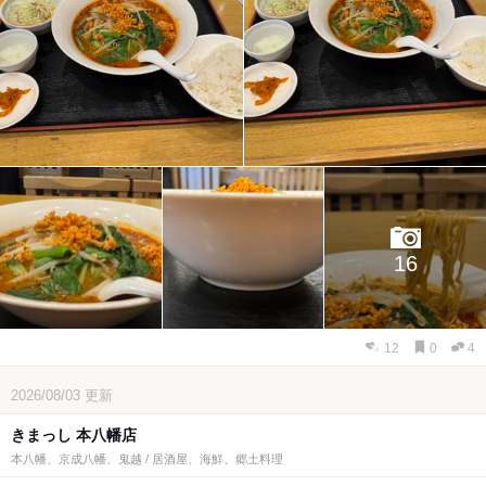
16
12
0
4
2026/08/03
更新
きまっし 本八幡店
本八幡、京成八幡、鬼越 / 居酒屋、海鮮、郷土料理