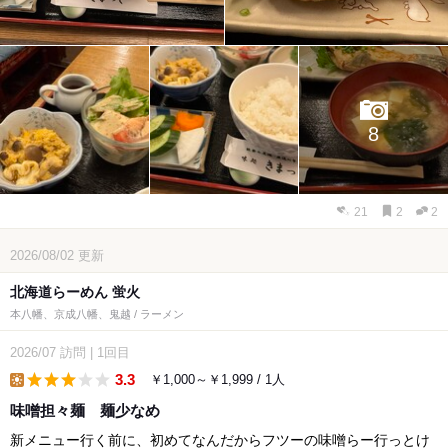
8
21
2
2
2026/08/02
更新
北海道らーめん 蛍火
本八幡、京成八幡、鬼越 / ラーメン
2026/07
訪問
|
1回目
3.3
￥1,000～￥1,999 / 1人
lunch
味噌担々麺 麺少なめ
新メニュー行く前に、初めてなんだからフツーの味噌らー行っとけ