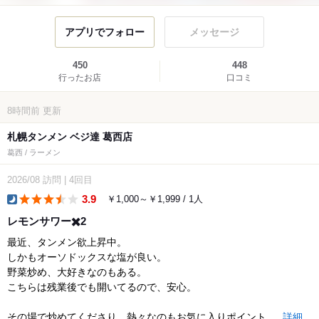
アプリでフォロー
メッセージ
450
448
行ったお店
口コミ
8時間前
更新
札幌タンメン ベジ達 葛西店
葛西 / ラーメン
2026/08
訪問
|
4回目
3.9
￥1,000～￥1,999 / 1人
dinner
レモンサワー✖️2
最近、タンメン欲上昇中。
しかもオーソドックスな塩が良い。
野菜炒め、大好きなのもある。
こちらは残業後でも開いてるので、安心。
その場で炒めてくださり、熱々なのもお気に入りポイント...
詳細