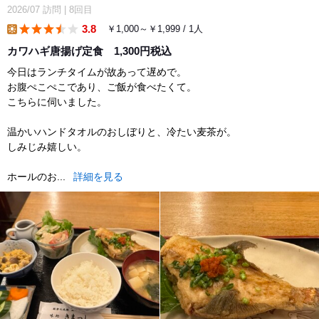
2026/07
訪問
|
8回目
3.8
￥1,000～￥1,999 / 1人
lunch
カワハギ唐揚げ定食 1,300円税込
今日はランチタイムが故あって遅めで。
お腹ぺこぺこであり、ご飯が食べたくて。
こちらに伺いました。
温かいハンドタオルのおしぼりと、冷たい麦茶が。
しみじみ嬉しい。
ホールのお...
詳細を見る