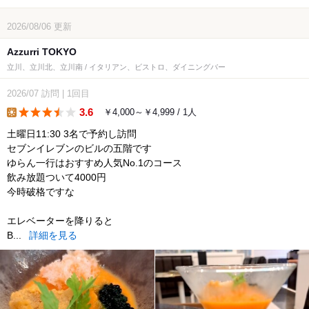
2026/08/06
更新
Azzurri TOKYO
立川、立川北、立川南 / イタリアン、ビストロ、ダイニングバー
2026/07
訪問
|
1回目
3.6
￥4,000～￥4,999 / 1人
lunch
土曜日11:30 3名で予約し訪問
セブンイレブンのビルの五階です
ゆらん一行はおすすめ人気No.1のコース
飲み放題ついて4000円
今時破格ですな
エレベーターを降りると
B...
詳細を見る