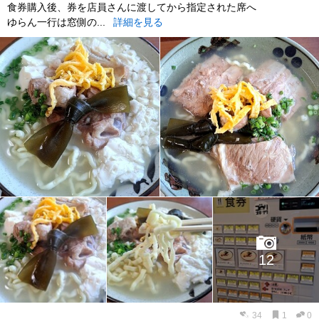
食券購入後、券を店員さんに渡してから指定された席へ
ゆらん一行は窓側の...
詳細を見る
12
34
1
0