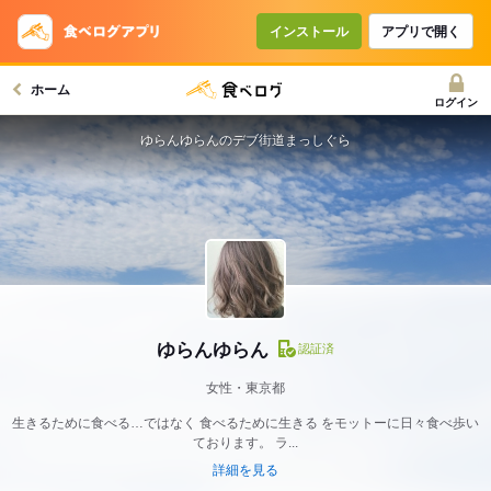
インストール
アプリで開く
ホーム
ログイン
ゆらんゆらんのデブ街道まっしぐら
ゆらんゆらん
認証済
女性・東京都
生きるために食べる…ではなく 食べるために生きる をモットーに日々食べ歩い
ております。 ラ...
詳細を見る