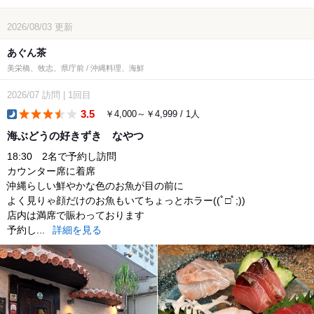
2026/08/03
更新
あぐん茶
美栄橋、牧志、県庁前 / 沖縄料理、海鮮
2026/07
訪問
|
1回目
3.5
￥4,000～￥4,999 / 1人
dinner
海ぶどうの好きずき なやつ
18:30 2名で予約し訪問
カウンター席に着席
沖縄らしい鮮やかな色のお魚が目の前に
よく見りゃ顔だけのお魚もいてちょっとホラー((ﾟ□ﾟ;))
店内は満席で賑わっております
予約し...
詳細を見る