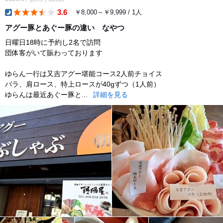
3.6
￥8,000～￥9,999 / 1人
dinner
アグー豚とあぐー豚の違い なやつ
日曜日18時に予約し2名で訪問
団体客がいて賑わっております
ゆらん一行は又吉アグー堪能コース2人前チョイス
バラ、肩ロース、特上ロースが40gずつ（1人前）
ゆらんは最近あぐー豚と...
詳細を見る