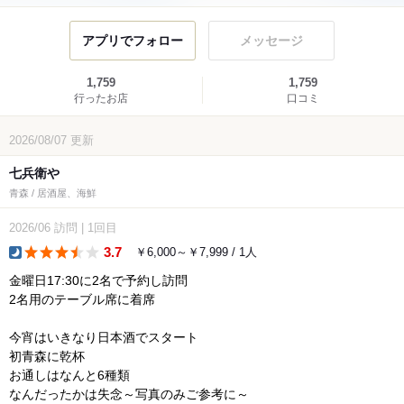
アプリでフォロー
メッセージ
1,759
1,759
行ったお店
口コミ
2026/08/07
更新
七兵衛や
青森 / 居酒屋、海鮮
2026/06
訪問
|
1回目
3.7
￥6,000～￥7,999 / 1人
dinner
金曜日17:30に2名で予約し訪問
2名用のテーブル席に着席
今宵はいきなり日本酒でスタート
初青森に乾杯
お通しはなんと6種類
なんだったかは失念～写真のみご参考に～