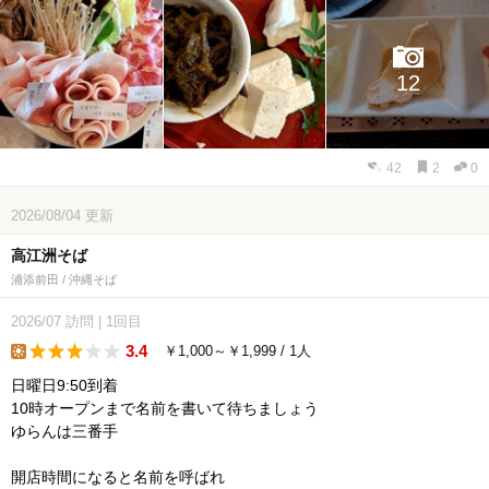
12
42
2
0
2026/08/04
更新
高江洲そば
浦添前田 / 沖縄そば
2026/07
訪問
|
1回目
3.4
￥1,000～￥1,999 / 1人
lunch
日曜日9:50到着
10時オープンまで名前を書いて待ちましょう
ゆらんは三番手
開店時間になると名前を呼ばれ