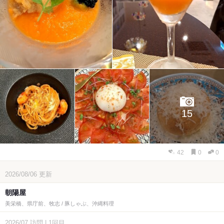
15
42
0
0
2026/08/06
更新
朝陽屋
美栄橋、県庁前、牧志 / 豚しゃぶ、沖縄料理
2026/07
訪問
|
1回目