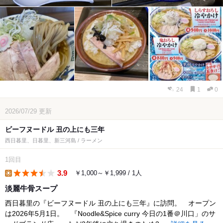
24
1
0
2026/07/29
更新
ビーフヌードル 丑の上にも三年
西日暮里、日暮里、新三河島 / ラーメン
1回目
3.9
￥1,000～￥1,999 / 1人
lunch
淡麗牛骨スープ
西日暮里の『ビーフヌードル 丑の上にも三年』に訪問。 オープン
は2026年5月1日。 『Noodle&Spice curry 今日の1番＠川口」のサ