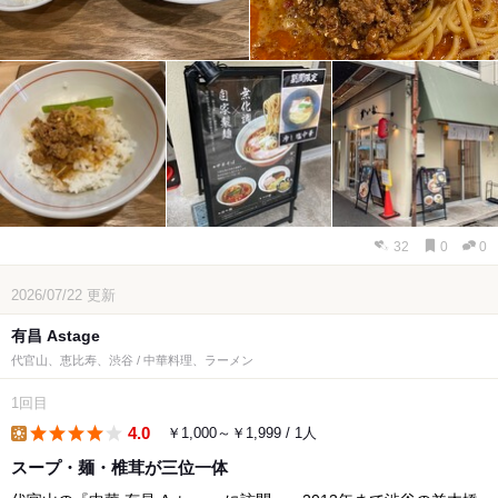
32
0
0
2026/07/22
更新
有昌 Astage
代官山、恵比寿、渋谷 / 中華料理、ラーメン
1回目
4.0
￥1,000～￥1,999 / 1人
lunch
スープ・麺・椎茸が三位一体