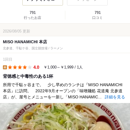
791
791
行ったお店
口コミ
2026/08/05
更新
MISO HANAMICHI 本店
北参道、千駄ケ谷、国立競技場 / ラーメン
1回目
4.0
￥1,000～￥1,999 / 1人
lunch
背徳感と中毒性のある1杯
所用で千駄ヶ谷まで。 少し早めのランチは『MISO HANAMICHI
本店』に訪問。 2022年9月オープンの「味噌麺処 花道庵 北参道
店」が、屋号とメニューを一新し「MISO HANAMIC...
詳細を見る