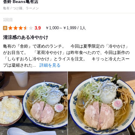
舎鈴 Beans亀有店
亀有 / つけ麺、ラーメン
1回目
3.9
￥1,000～￥1,999 / 1人
lunch
清涼感のある冷やかけ
亀有の『舎鈴』で遅めのランチ。 今回は夏季限定の「冷やかけ」
がお目当て。 「茗荷冷やかけ」は昨年食べたので、今回は新作の
「しらすおろし冷やかけ」とライスを注文。 キリっと冷えたスー
プは凝縮された...
詳細を見る