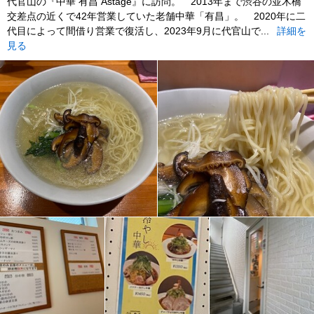
代官山の『中華 有昌 Astage』に訪問。 2013年まで渋谷の並木橋
交差点の近くで42年営業していた老舗中華「有昌」。 2020年に二
代目によって間借り営業で復活し、2023年9月に代官山で...
詳細を
見る