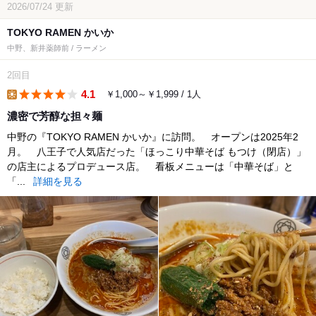
2026/07/24
更新
TOKYO RAMEN かいか
中野、新井薬師前 / ラーメン
2回目
4.1
￥1,000～￥1,999 / 1人
lunch
濃密で芳醇な担々麺
中野の『TOKYO RAMEN かいか』に訪問。 オープンは2025年2
月。 八王子で人気店だった「ほっこり中華そば もつけ（閉店）」
の店主によるプロデュース店。 看板メニューは「中華そば」と
「...
詳細を見る