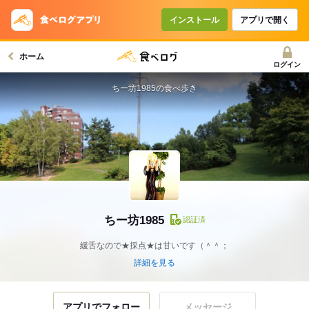
インストール
アプリで開く
ホーム
ログイン
ちー坊1985の食べ歩き
ちー坊1985
認証済
緩舌なので★採点★は甘いです（＾＾；
詳細を見る
アプリでフォロー
メッセージ