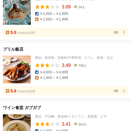
3.09
24人
口
￥2,000～￥2,999
コ
￥1,000～￥1,999
ミ
人
数
5.0
2026/04訪問
1回
ブリル飯店
横浜、新高島、高島町/中華料理、カフェ、飲茶・点心
3.49
736人
口
￥4,000～￥4,999
コ
￥1,000～￥1,999
ミ
人
数
5.0
2026/04訪問
1回
ワイン食堂 ガブガブ
横浜、平沼橋、新高島/イタリアン、居酒屋、ピザ
3.41
314人
口
￥2,000～￥2,999