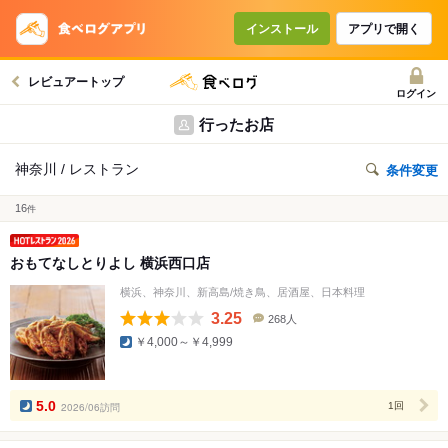
インストール
アプリで開く
レビュアートップ
ログイン
行ったお店
神奈川 / レストラン
条件変更
16
件
おもてなしとりよし 横浜西口店
横浜、神奈川、新高島/焼き鳥、居酒屋、日本料理
3.25
268人
口
￥4,000～￥4,999
コ
ミ
人
数
5.0
2026/06訪問
1回