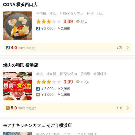
CONA 横浜西口店
平沼橋、横浜、戸部/イタリアン、ピザ、バル
3.09
34人
口
￥2,000～￥2,999
コ
ミ
人
数
4.0
2026/06訪問
1回
焼肉の和民 横浜店
横浜、神奈川、新高島/焼肉、居酒屋、韓国料理
3.09
193人
口
￥2,000～￥2,999
コ
￥1,000～￥1,999
ミ
人
数
5.0
2026/05訪問
1回
モアナキッチンカフェ そごう横浜店
横浜/ハワイ料理、カフェ、アメリカ料理