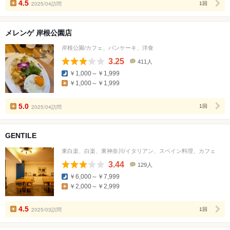
4.5
2025/04訪問
1回
メレンゲ 岸根公園店
岸根公園/カフェ、パンケーキ、洋食
3.25
411人
口
￥1,000～￥1,999
コ
￥1,000～￥1,999
ミ
人
数
5.0
2025/04訪問
1回
GENTILE
東白楽、白楽、東神奈川/イタリアン、スペイン料理、カフェ
3.44
129人
口
￥6,000～￥7,999
コ
￥2,000～￥2,999
ミ
人
数
4.5
2025/03訪問
1回