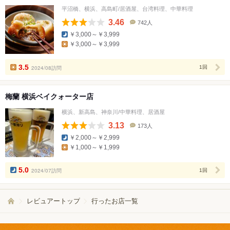
平沼橋、横浜、高島町/居酒屋、台湾料理、中華料理
3.46
742人
口
￥3,000～￥3,999
コ
￥3,000～￥3,999
ミ
人
数
3.5
2024/08訪問
1回
梅蘭 横浜ベイクォーター店
横浜、新高島、神奈川/中華料理、居酒屋
3.13
173人
口
￥2,000～￥2,999
コ
￥1,000～￥1,999
ミ
人
数
5.0
2024/07訪問
1回
レビュアートップ
行ったお店一覧