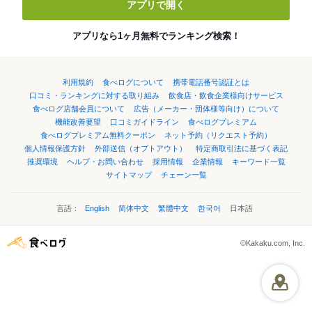
アプリで開く
アプリなら1ヶ月無料でランキング検索！
利用規約
食べログについて
携帯電話番号認証とは
口コミ・ランキングに対する取り組み
飲食店・飲食企業様向けサービス
食べログ店舗会員について
広告（メーカー・団体様等向け）について
機能改善要望
口コミガイドライン
食べログプレミアム
食べログプレミアム無料クーポン
ネット予約（リクエスト予約）
個人情報保護方針
外部送信（オプトアウト）
特定商取引法に基づく表記
推奨環境
ヘルプ・お問い合わせ
採用情報
企業情報
キーワード一覧
サイトマップ
チェーン一覧
言語：
English
简体中文
繁體中文
한국어
日本語
©Kakaku.com, Inc.