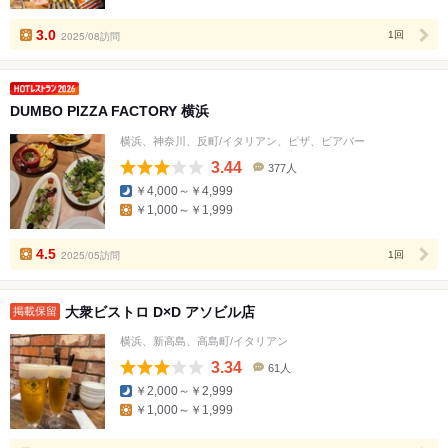
人
数
3.0
2025/08訪問
1回
DUMBO PIZZA FACTORY 横浜
横浜、神奈川、反町/イタリアン、ピザ、ビアバー
3.44
377人
口
￥4,000～￥4,999
コ
￥1,000～￥1,999
ミ
人
数
4.5
2025/05訪問
1回
大衆ビストロ D×D アソビル店
掲載保留
横浜、新高島、高島町/イタリアン
3.34
61人
口
￥2,000～￥2,999
コ
￥1,000～￥1,999
ミ
人
数