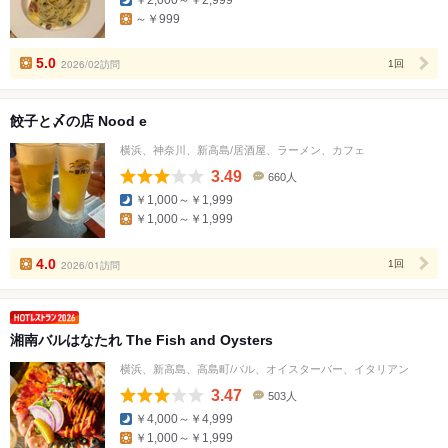
コ
～￥999
ミ
人
数
5.0
2026/02訪問
1回
餃子と〆の店 Nood e
横浜、神奈川、新高島/居酒屋、ラーメン、カフェ
3.49
660人
口
￥1,000～￥1,999
コ
￥1,000～￥1,999
ミ
人
数
4.0
2026/01訪問
1回
湘南バルはなたれ The Fish and Oysters
横浜、新高島、高島町/バル、オイスターバー、イタリアン
3.47
503人
口
￥4,000～￥4,999
コ
￥1,000～￥1,999
ミ