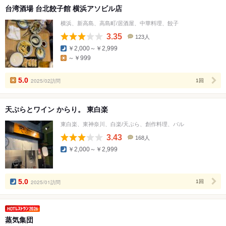
台湾酒場 台北餃子館 横浜アソビル店
横浜、新高島、高島町/居酒屋、中華料理、餃子
3.35
123人
口
￥2,000～￥2,999
コ
～￥999
ミ
人
数
5.0
2025/02訪問
1回
天ぷらとワイン からり。 東白楽
東白楽、東神奈川、白楽/天ぷら、創作料理、バル
3.43
168人
口
￥2,000～￥2,999
コ
ミ
人
数
5.0
2025/01訪問
1回
蒸気集団