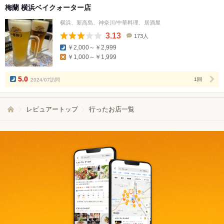
梅蘭 横浜ベイクォーター店
横浜、新高島、神奈川/中華料理、居酒屋
3.13
173人
口
￥2,000～￥2,999
コ
￥1,000～￥1,999
ミ
人
数
5.0
2024/07訪問
1回
レビュアートップ
行ったお店一覧