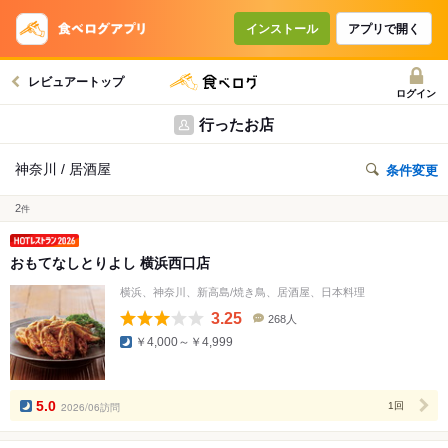
インストール
アプリで開く
レビュアートップ
ログイン
行ったお店
神奈川 / 居酒屋
条件変更
2
件
おもてなしとりよし 横浜西口店
横浜、神奈川、新高島/焼き鳥、居酒屋、日本料理
3.25
268人
口
￥4,000～￥4,999
コ
ミ
人
数
5.0
2026/06訪問
1回