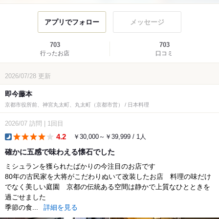
アプリでフォロー
メッセージ
703
703
行ったお店
口コミ
2026/07/28
更新
即今藤本
京都市役所前、神宮丸太町、丸太町（京都市営） / 日本料理
2026/07
訪問
|
1回目
4.2
￥30,000～￥39,999 / 1人
dinner
確かに五感で味わえる懐石でした
ミシュランを獲られたばかりの今注目のお店です
80年の古民家を大将がこだわりぬいて改装したお店 料理の味だけ
でなく美しい庭園 京都の伝統ある空間は静かで上質なひとときを
過ごせました
季節の食...
詳細を見る