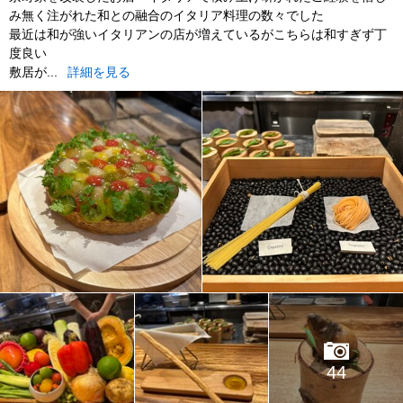
み無く注がれた和との融合のイタリア料理の数々でした
最近は和が強いイタリアンの店が増えているがこちらは和すぎず丁
度良い
敷居が...
詳細を見る
44