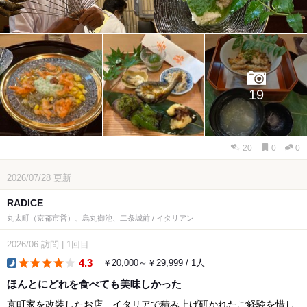
19
20
0
0
2026/07/28
更新
RADICE
丸太町（京都市営）、烏丸御池、二条城前 / イタリアン
2026/06
訪問
|
1回目
4.3
￥20,000～￥29,999 / 1人
dinner
ほんとにどれを食べても美味しかった
京町家を改装したお店 イタリアで積み上げ研かれたご経験を惜し