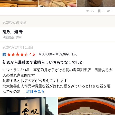
22
0
0
2026/07/28
更新
菊乃井 鮨 青
祇園四条 / 寿司
2026/07
訪問
|
1回目
4.5
￥30,000～￥39,999 / 1人
dinner
初めから最後まで素晴らしいおもてなしでした
ミシュラン3つ星 亭菊乃井が手がける初の寿司割烹店 風情ある大
人の隠れ家空間です
到着するとお店の方が出迎えてくれます
北大路魯山人作品や貴重な器が飾れた棚をみていると好きな器を選
んでその器...
詳細を見る