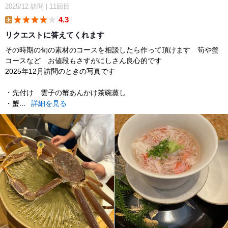
2025/12
訪問
|
11回目
4.3
lunch
リクエストに答えてくれます
その時期の旬の素材のコースを相談したら作って頂けます 筍や蟹
コースなど お値段もさすがにしさん良心的です
2025年12月訪問のときの写真です
・先付け 雲子の蟹あんかけ茶碗蒸し
・蟹...
詳細を見る