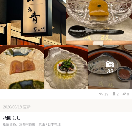
33
19
2
0
2026/06/18
更新
祇園 にし
祇園四条、京都河原町、東山 / 日本料理