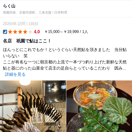
らく山
祇園四条、京都河原町、三条京阪 / 日本料理
2026/06
訪問
|
1回目
4.0
￥15,000～￥19,999 / 1人
dinner
名店 祇園で鮎はここ！
ほんっとにこれでもか！というぐらい天然鮎を頂きました 当分鮎
いらない 笑
ここが有名な一つに朝京都の上流で一本づつ釣り上げた新鮮な天然
鮎と器にのった山菜全て店主の足自らとっているこだわり 因み...
詳細を見る