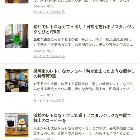
る、東京都大田区に位置する蒲田は、下町情緒とディープな活気
が織りなす独自の魅力を持つ街で、昭和レトロなカフェや銭湯が
106
view
1
残っています。この記事では、その蒲田の街歩き中にぜひ寄りた
食べログまとめ編集部
い、レトロなカフェをまとめました。
松江でレトロなカフェ巡り！日常を忘れるノスタルジッ
クなひと時6選
島根県東部に位置する水の都・松江は、国宝・松江城の城下町と
して栄えた歴史ある街で、宍道湖の美しい夕日や豊かな茶の湯文
化が魅力です。この記事では、その松江市内で人気のレトロなカ
106
view
1
フェをまとめました。まるでタイムスリップしたような空間の
食べログまとめ編集部
中、こだわりの喫茶メニューが味わえるお店をご紹介します。
盛岡市のレトロなカフェへ！時が止まったような癒やし
の特等席9選
岩手県の中央部に位置する盛岡市は、美しい城跡やレトロな街並
みが残る歴史と文化の街。豊かな自然に囲まれ、四季折々の絶景
が楽しめます。名物グルメの「盛岡冷麺」「じゃじゃ麺」「わん
114
view
1
こそば」の盛岡三大麺もぜひ味わいたいもの。この記事では、そ
食べログまとめ編集部
の盛岡市の街並みに溶け込む雰囲気のあるレトロなカフェをまと
めました。
浜松のレトロなカフェ10選！ノスタルジックな空間で
極上のコーヒーを
東京からも大阪からも新幹線で90分ほどの場所、静岡県西部に位
置する浜松市。自動車や楽器のメーカーがありモノづくりが盛ん
な街であり、浜名湖や中田島砂丘など自然豊かな街でもありま
150
view
1