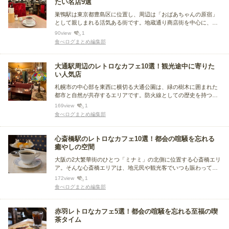
たい名店9選
巣鴨駅は東京都豊島区に位置し、周辺は「おばあちゃんの原宿」
として親しまれる活気ある街です。地蔵通り商店街を中心に、古
き良き昭和の面影が残るレトロな雰囲気が魅力。今回の記事は、
90
view
1
その巣鴨駅周辺にあるレトロなカフェに注目。タイムスリップし
食べログまとめ編集部
たような気分に浸れる、レトロなメニューや内装の人気店をまと
めました。
大通駅周辺のレトロなカフェ10選！観光途中に寄りた
い人気店
札幌市の中心部を東西に横切る大通公園は、緑の樹木に囲まれた
都市と自然が共存するエリアです。防火線としての歴史を持つ大
通には、思わず立ち寄りたくなるレトロなカフェがあります。今
169
view
1
回は、大通駅周辺で人気のレトロなカフェをまとめました。
食べログまとめ編集部
心斎橋駅のレトロなカフェ10選！都会の喧騒を忘れる
癒やしの空間
大阪の2大繁華街のひとつ「ミナミ」の北側に位置する心斎橋エリ
ア。そんな心斎橋エリアは、地元民や観光客でいつも賑わってお
り、個性的で魅力的なグルメスポットがたくさんあります。今回
172
view
1
は、心斎橋周辺でほっこり落ち着ける空間を与えてくれる、人気
食べログまとめ編集部
のレトロなカフェをまとめました。
赤羽レトロなカフェ5選！都会の喧騒を忘れる至福の喫
茶タイム