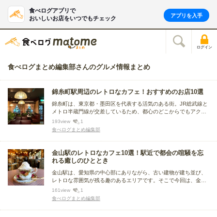
食べログアプリで
アプリを入手
おいしいお店をいつでもチェック
ログイン
食べログまとめ編集部さんのグルメ情報まとめ
錦糸町駅周辺のレトロなカフェ！おすすめのお店10選
錦糸町は、東京都・墨田区を代表する活気のある街。JR総武線と
メトロ半蔵門線が交差しているため、都心のどこからでもアクセ
スがよく、駅周辺には、商業施設や飲食店が集中して立ち並んで
193
view
1
います。この記事では、錦糸町を訪れた人におすすめの、レトロ
食べログまとめ編集部
なカフェについてまとめました。
金山駅のレトロなカフェ10選！駅近で都会の喧騒を忘
れる癒しのひととき
金山駅は、愛知県の中心部にありながら、古い建物が建ち並び、
レトロな雰囲気が残る趣のあるエリアです。そこで今回は、金山
駅近くにあるレトロなカフェをまとめました。昔ながらのメニュ
161
view
1
ーや、古き良き内装の魅力的なカフェを紹介します。
食べログまとめ編集部