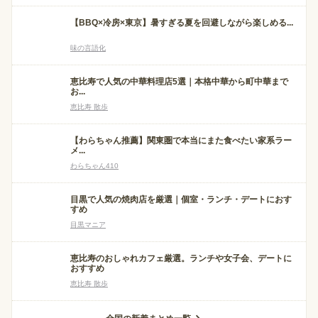
【BBQ×冷房×東京】暑すぎる夏を回避しながら楽しめる...
味の言語化
恵比寿で人気の中華料理店5選｜本格中華から町中華まで
お...
恵比寿 散歩
【わらちゃん推薦】関東圏で本当にまた食べたい家系ラー
メ...
わらちゃん410
目黒で人気の焼肉店を厳選｜個室・ランチ・デートにおす
すめ
目黒マニア
恵比寿のおしゃれカフェ厳選。ランチや女子会、デートに
おすすめ
恵比寿 散歩