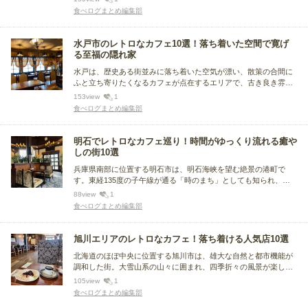
す。そんな浜松にある、レトロなカフェをまとめました。
食べログまとめ編集部
水戸市のレトロなカフェ10選！落ち着いた空間で寛げ
る至福の隠れ家
水戸は、歴史ある街並みに落ち着いた空気が漂い、散策の合間に
ふと立ち寄りたくなるカフェが点在するエリアで、古き良き雰囲
気や、穏やかに流れる時間を感じられるお店も多数あります。今
153
view
1
回は、そんな水戸でぜひ訪れてほしい、おすすめのレトロなカフ
食べログまとめ編集部
ェをまとめました。
明石でレトロなカフェ巡り！時間がゆっくり流れる癒や
しの街10選
兵庫県南部に位置する明石市は、明石海峡を望む絶景の港町で
す。東経135度の子午線が通る「時のまち」としても知られ、レ
トロな街並みが魅力。グルメでは「明石焼（玉子焼）」や、明石
88
view
1
海峡の激流で育った新鮮なタコが人気！歴史と食を堪能できる街
食べログまとめ編集部
です。そこで今回は明石のレトロなカフェに注目。人気店をまと
めました。
旭川エリアのレトロなカフェ！落ち着ける人気店10選
北海道のほぼ中央に位置する旭川市は、雄大な自然と都市機能が
調和した街。大雪山系の山々に囲まれ、四季折々の風景が楽しめ
るのが魅力です。旭川ラーメンや旭川醤油ホルモン、新鮮な海産
105
view
1
物など、北海道ならではのグルメも充実しています。今回は、旭
食べログまとめ編集部
川市内で落ち着いて過ごせる、人気のレトロなカフェをまとめま