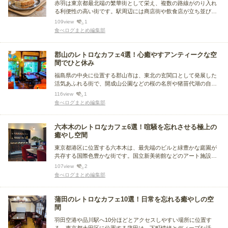
赤羽は東京都最北端の繁華街として栄え、複数の路線がのり入れ
る利便性の高い街です。駅周辺には商店街や飲食店が立ち並び、
下町情緒が色濃く残るのも特徴。「せんべろ」の聖地としても知
109
view
1
られ、気軽に立ち寄れるグルメスポットが多いのも魅力です。今
食べログまとめ編集部
回は、赤羽エリアで人気のレトロなカフェをまとめました。
郡山のレトロなカフェ4選！心癒やすアンティークな空
間でひと休み
福島県の中央に位置する郡山市は、東北の玄関口として発展した
活気あふれる街で、開成山公園などの桜の名所や猪苗代湖の自然
が魅力。グルメはご当地パン「クリームボックス」や、郡山ブラ
116
view
1
ックラーメン、鯉料理など、独自の食文化を存分に楽しめます。
食べログまとめ編集部
今回はその郡山市で散策途中に寄りたい、レトロなカフェをまと
めました。
六本木のレトロなカフェ6選！喧騒を忘れさせる極上の
癒やし空間
東京都港区に位置する六本木は、最先端のビルと緑豊かな庭園が
共存する国際色豊かな街です。国立新美術館などのアート施設や
夜景スポットが充実し、多彩で洗練されたグルメも楽しめます。
107
view
2
今回はその六本木駅にあるレトロなカフェを紹介します。古くか
食べログまとめ編集部
ら愛されるお店や、シックでくつろげるお店をまとめました。
蒲田のレトロなカフェ10選！日常を忘れる癒やしの空
間
羽田空港や品川駅へ10分ほどとアクセスしやすい場所に位置す