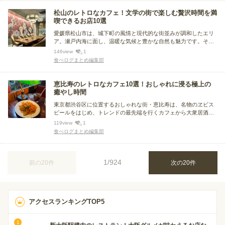
した。
松山のレトロなカフェ！文学の街で楽しむ贅沢時間を満
喫できるお店10選
愛媛県松山市は、城下町の風情と現代的な街並みが調和したエリ
ア。瀬戸内海に面し、温暖な気候と豊かな自然も魅力です。そこ
で今回は、松山エリアのレトロなカフェに注目し、おすすめのお
146
view
1
店をまとめました。こだわりのコーヒーを味わえるお店や和カフ
食べログまとめ編集部
ェなどをピックアップしています。
恵比寿のレトロなカフェ10選！おしゃれに浸る極上の
癒やし時間
東京都渋谷区に位置するおしゃれな街・恵比寿は、名物のヱビス
ビールをはじめ、トレンドの最先端を行くカフェから大衆居酒屋
まで、多彩なグルメの選択肢があります。今回は、その恵比寿に
119
view
1
あるインテリアにこだわったお店や、常連客に長く愛されるお店
食べログまとめ編集部
など、レトロなカフェをまとめました。
1/924
前の20件
次の20件
アクセスランキングTOP5