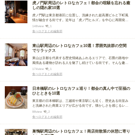
虎ノ門駅周辺のレトロなカフェ！都会の喧騒を忘れる癒
しの隠れ家10選
虎ノ門駅は東京都港区に位置し、洗練された超高層ビルと下町風
情が融合する街です。近年は「虎ノ門ヒルズ」を中心に再開発が
進み、トレンドの発信地として注目を集めていて、都会の喧騒を
148
view
1
忘れるような落ち着いた雰囲気のカフェも点在しています。今回
食べログまとめ編集部
はその虎ノ門駅周辺で、おすすめのレトロなカフェをまとめまし
た。
東山駅周辺のレトロなカフェ10選！雰囲気抜群の空間
でリラックス
東山は京都を代表する歴史情緒あふれるエリアで、石畳の路地や
風情ある建物が訪れる人を魅了し続けている街です。そんな趣深
い街並みに自然と溶け込むように、時代を超えた温もりあふれる
174
view
1
カフェが点在しています。今回は東山駅周辺で、贅沢なひと時を
食べログまとめ編集部
過ごせる雰囲気抜群のレトロなカフェをまとめました。
日本橋駅のレトロなカフェ巡り！都会の真ん中で至福の
ひとときを10選
東京都の日本橋駅は、三越前や東京駅にも近く、歴史ある街並み
と洗練された商業エリアが広がる街です。懐かしさを感じるレト
ロなカフェも多く、喫茶メニューや落ち着いた時間を満喫できま
98
view
2
す。この記事では日本橋駅周辺のレトロなカフェの人気店をまと
食べログまとめ編集部
めました。
巣鴨駅周辺のレトロなカフェ！商店街散策の休憩に寄り