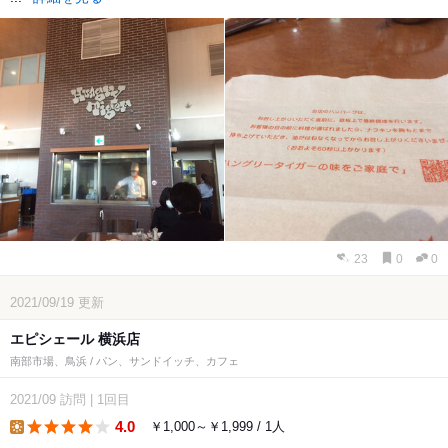
23
0
0
2021/09/19
更新
エピシェール 横浜店
南部市場、鳥浜 / パン、サンドイッチ、カフェ
2021/09
訪問
|
1回目
4.0
￥1,000～￥1,999 / 1人
lunch