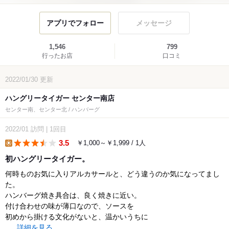
アプリでフォロー
メッセージ
1,546
799
行ったお店
口コミ
2022/01/30
更新
ハングリータイガー センター南店
センター南、センター北 / ハンバーグ
2022/01
訪問
|
1回目
3.5
￥1,000～￥1,999 / 1人
lunch
初ハングリータイガー。
何時ものお気に入りアルカサールと、どう違うのか気になってまし
た。
ハンバーグ焼き具合は、良く焼きに近い。
付け合わせの味が薄口なので、ソースを
初めから掛ける文化がないと、温かいうちに
...
詳細を見る