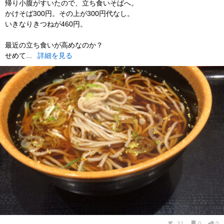
帰り小腹がすいたので、立ち食いそばへ。
かけそば300円。その上が300円代なし。
いきなりきつねが460円。
最近の立ち食いが高めなのか？
せめて...
詳細を見る