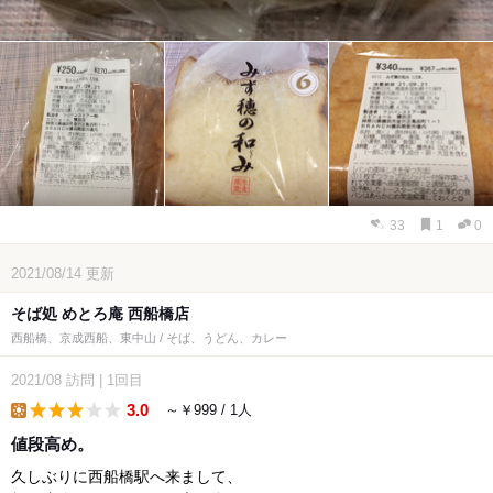
33
1
0
2021/08/14
更新
そば処 めとろ庵 西船橋店
西船橋、京成西船、東中山 / そば、うどん、カレー
2021/08
訪問
|
1回目
3.0
～￥999 / 1人
lunch
値段高め。
久しぶりに西船橋駅へ来まして、