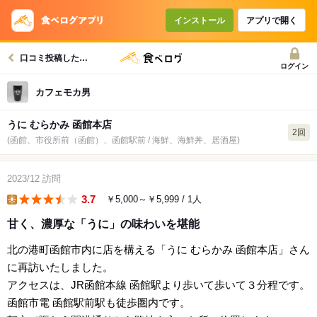
インストール
アプリで開く
口コミ投稿したお店一覧
ログイン
カフェモカ男
うに むらかみ 函館本店
2回
(函館、市役所前（函館）、函館駅前 / 海鮮、海鮮丼、居酒屋)
2023/12
訪問
3.7
￥5,000～￥5,999
/ 1人
lunch
甘く、濃厚な「うに」の味わいを堪能
北の港町函館市内に店を構える「うに むらかみ 函館本店」さん
に再訪いたしました。
アクセスは、JR函館本線 函館駅より歩いて歩いて３分程です。
函館市電 函館駅前駅も徒歩圏内です。