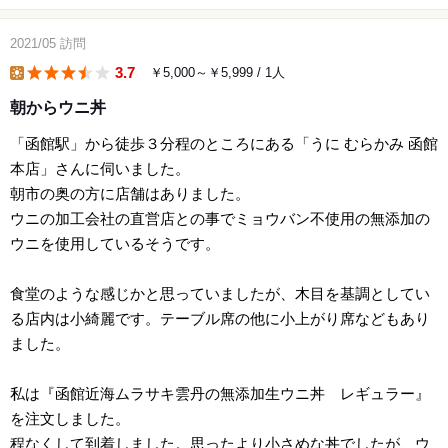
2021/05
訪問
3.7
￥5,000～￥5,999
/ 1人
lunch
朝からウニ丼
「函館駅」から徒歩３分程のところにある「うに むらかみ 函館
本店」さんに伺いました。
朝市の奥の方に店舗はありました。
ウニの加工会社の直営店との事でミョウバン不使用の無添加の
ウニを使用しているそうです。
食堂のような感じかと思っていましたが、木目を基調としてい
る店内は小綺麗です。テーブル席の他に小上がり席などもあり
ました。
私は『函館近海ムラサキ雲丹の無添加生ウニ丼 レギュラー』
を注文しました。
程なくして到着しました。思ったより小さめな丼でしたが、ウ