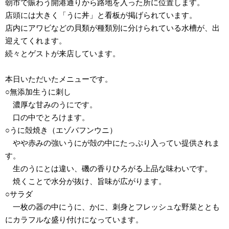
朝市で賑わう開港通りから路地を入った所に位置します。
店頭には大きく「うに丼」と看板が掲げられています。
店内にアワビなどの貝類が種類別に分けられている水槽が、出
迎えてくれます。
続々とゲストが来店しています。
本日いただいたメニューです。
○無添加生うに刺し
濃厚な甘みのうにです。
口の中でとろけます。
○うに殻焼き（エゾバフンウニ）
やや赤みの強いうにが殻の中にたっぷり入ってい提供されま
す。
生のうにとは違い、磯の香りひろがる上品な味わいです。
焼くことで水分が抜け、旨味が広がります。
○サラダ
一枚の器の中にうに、かに、刺身とフレッシュな野菜ととも
にカラフルな盛り付けになっています。