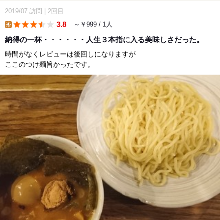
2019/07
訪問
|
2回目
3.8
～￥999 / 1人
lunch
納得の一杯・・・・・・人生３本指に入る美味しさだった。
時間がなくレビューは後回しになりますが
ここのつけ麺旨かったです。