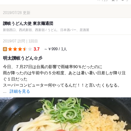
713
6
5
2019/07/28
更新
讃岐うどん大使 東京麺通団
新宿西口、西武新宿、西新宿 / うどん、日本酒バー、居酒屋
2019/07
訪問
|
1回目
3.7
～￥999 / 1人
lunch
明太讃岐うどん☆彡
今日、７月27日は台風の影響で雨確率90％だったのに
雨が降ったのは午前中の５分程度、あとは暑い暑い日差しが降り注
ぐ１日だった
スーパーコンピューター何やってるんだ！！と言いたくもなる。
...
詳細を見る