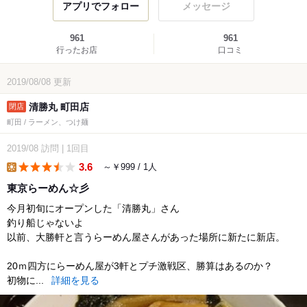
アプリでフォロー
メッセージ
961
961
行ったお店
口コミ
2019/08/08
更新
清勝丸 町田店
町田 / ラーメン、つけ麺
2019/08
訪問
|
1回目
3.6
～￥999 / 1人
lunch
東京らーめん☆彡
今月初旬にオープンした「清勝丸」さん
釣り船じゃないよ
以前、大勝軒と言うらーめん屋さんがあった場所に新たに新店。
20ｍ四方にらーめん屋が3軒とプチ激戦区、勝算はあるのか？
初物に...
詳細を見る