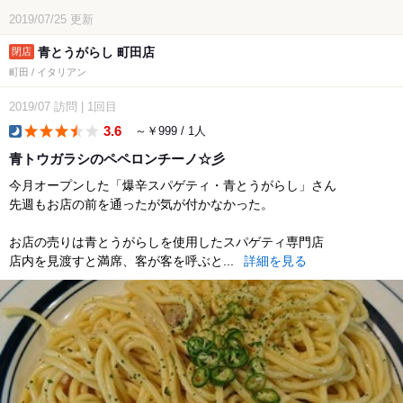
2019/07/25
更新
青とうがらし 町田店
町田 / イタリアン
2019/07
訪問
|
1回目
3.6
～￥999 / 1人
dinner
青トウガラシのペペロンチーノ☆彡
今月オープンした「爆辛スパゲティ・青とうがらし」さん
先週もお店の前を通ったが気が付かなかった。
お店の売りは青とうがらしを使用したスパゲティ専門店
店内を見渡すと満席、客が客を呼ぶと...
詳細を見る