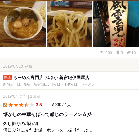
666
5
10
2019/07/18
更新
らーめん専門店 ぶぶか 新宿紀伊国屋店
新宿三丁目、新宿、新宿西口 / 油そば・まぜそば、ラーメン
2019/07
訪問
|
1回目
3.5
～￥999 / 1人
lunch
懐かしの中華そばって感じのラーメン☆彡
久し振りの晴れ間
何日ぶりに見た太陽、ホント久し振りだった。