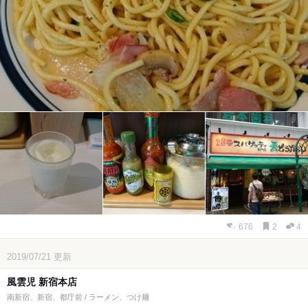
676
2
4
2019/07/21
更新
風雲児 新宿本店
南新宿、新宿、都庁前 / ラーメン、つけ麺