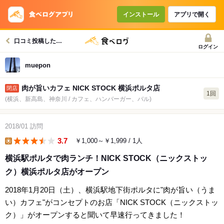
インストール
アプリで開く
口コミ投稿したお店一覧
ログイン
muepon
肉が旨いカフェ NICK STOCK 横浜ポルタ店
1回
(横浜、新高島、神奈川 / カフェ、ハンバーガー、バル)
2018/01
訪問
3.7
￥1,000～￥1,999
/ 1人
lunch
横浜駅ポルタで肉ランチ！NICK STOCK（ニックストッ
ク）横浜ポルタ店がオープン
2018年1月20日（土）、横浜駅地下街ポルタに"肉が旨い（うま
い）カフェ"がコンセプトのお店「NICK STOCK（ニックストッ
ク）」がオープンすると聞いて早速行ってきました！