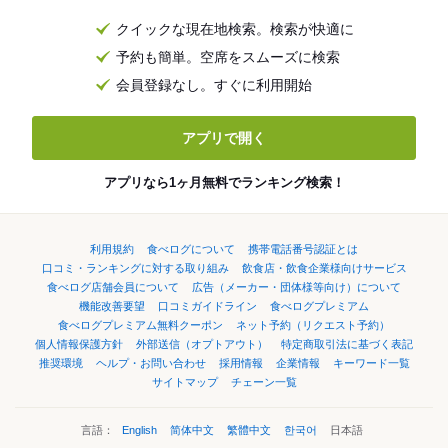
クイックな現在地検索。検索が快適に
予約も簡単。空席をスムーズに検索
会員登録なし。すぐに利用開始
アプリで開く
アプリなら1ヶ月無料でランキング検索！
利用規約
食べログについて
携帯電話番号認証とは
口コミ・ランキングに対する取り組み
飲食店・飲食企業様向けサービス
食べログ店舗会員について
広告（メーカー・団体様等向け）について
機能改善要望
口コミガイドライン
食べログプレミアム
食べログプレミアム無料クーポン
ネット予約（リクエスト予約）
個人情報保護方針
外部送信（オプトアウト）
特定商取引法に基づく表記
推奨環境
ヘルプ・お問い合わせ
採用情報
企業情報
キーワード一覧
サイトマップ
チェーン一覧
言語：
English
简体中文
繁體中文
한국어
日本語