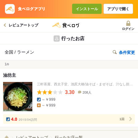
インストール
アプリで開く
レビュアートップ
ログイン
行ったお店
全国 / ラーメン
条件変更
1
件
油坊主
三軒茶屋、西太子堂、池尻大橋/油そば・まぜそば、汁なし担々麺
3.30
208人
口
～￥999
コ
～￥999
ミ
人
数
4.0
2015/04訪問
1回
レビュアートップ
行ったお店一覧