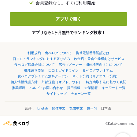
会員登録なし。すぐに利用開始
アプリで開く
アプリなら1ヶ月無料でランキング検索！
利用規約
食べログについて
携帯電話番号認証とは
口コミ・ランキングに対する取り組み
飲食店・飲食企業様向けサービス
食べログ店舗会員について
広告（メーカー・団体様等向け）について
機能改善要望
口コミガイドライン
食べログプレミアム
食べログプレミアム無料クーポン
ネット予約（リクエスト予約）
個人情報保護方針
外部送信（オプトアウト）
特定商取引法に基づく表記
推奨環境
ヘルプ・お問い合わせ
採用情報
企業情報
キーワード一覧
サイトマップ
チェーン一覧
言語：
English
简体中文
繁體中文
한국어
日本語
©Kakaku.com, Inc.