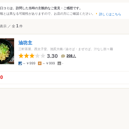
・日本橋
秋葉原・神田・水道橋
京王・小田急沿線
口コミは、訪問した当時の主観的なご意見・ご感想です。
ンルから探す
報とは異なる可能性がありますので、お店の方にご確認ください。
上野・浅草・日暮里
中野～西荻窪
詳しくはこちら
・恵比寿・代官山
・代々木・大久保
両国・錦糸町・小岩
吉祥寺・三鷹・武蔵境
て
ラーメン
表示
／
全
1
件
～高田馬場・早稲田
築地・湾岸・お台場
西武沿線
・表参道・青山
浜松町・田町・品川
板橋・東武沿線
メン・つけ麺
油坊主
木・麻布・広尾
大井・蒲田
大塚・巣鴨・駒込・赤羽
三軒茶屋、西太子堂、池尻大橋
/
油そば・まぜそば、汁なし担々麺
・永田町・溜池
目黒・白金・五反田
千住・綾瀬・葛飾
3.30
208
人
夜
昼
定
～￥999
～￥999
-
休
日
の点数：
.0