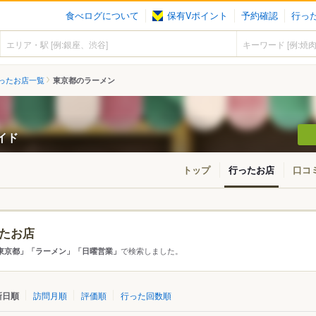
食べログについて
保有Vポイント
予約確認
行っ
ったお店一覧
東京都のラーメン
ガイド
トップ
行ったお店
口コ
たお店
アから探す
で検索しました。
東京都」「ラーメン」「日曜営業」
て
東京都
新日順
訪問月順
評価順
行った回数順
・新橋・有楽町
四ツ谷・市ヶ谷・飯田橋
東急沿線