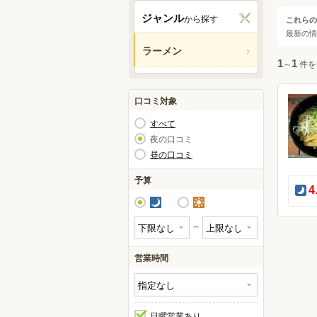
東京
ジャンル
から探す
これらの
ジャ
最新の情
渋谷
ラーメン
新宿
すべ
1
～
1
件を
池袋
原宿
ラー
口コミ対象
六本
すべて
赤坂
夜の口コミ
昼の口コミ
予算
夜
4
夜
昼
～
営業時間
日曜営業あり