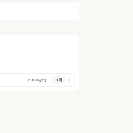
調布・府中・狛江
町田・稲城・多摩
西東京市周辺
立川市・八王子市周辺
福生・青梅周辺
伊豆諸島・小笠原
2015/04訪問
1回