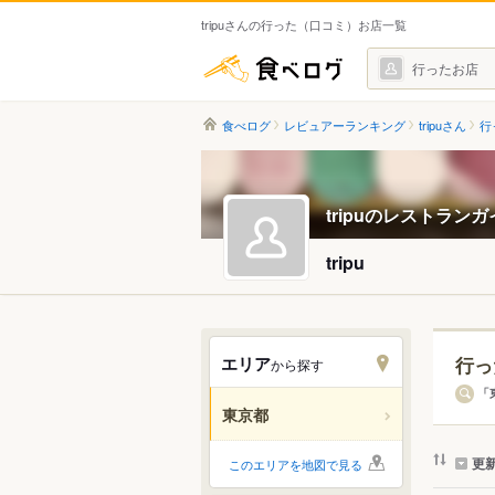
tripuさんの行った（口コミ）お店一覧
食べログ
行ったお店
食べログ
レビュアーランキング
tripuさん
行
tripuのレストラン
tripu
エリア
行っ
から探す
エリ
「
東京都
すべ
更
このエリアを地図で見る
銀座