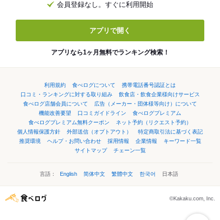
会員登録なし。すぐに利用開始
アプリで開く
アプリなら1ヶ月無料でランキング検索！
利用規約
食べログについて
携帯電話番号認証とは
口コミ・ランキングに対する取り組み
飲食店・飲食企業様向けサービス
食べログ店舗会員について
広告（メーカー・団体様等向け）について
機能改善要望
口コミガイドライン
食べログプレミアム
食べログプレミアム無料クーポン
ネット予約（リクエスト予約）
個人情報保護方針
外部送信（オプトアウト）
特定商取引法に基づく表記
推奨環境
ヘルプ・お問い合わせ
採用情報
企業情報
キーワード一覧
サイトマップ
チェーン一覧
言語：
English
简体中文
繁體中文
한국어
日本語
©Kakaku.com, Inc.