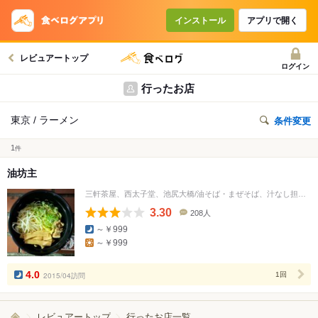
インストール
アプリで開く
レビュアートップ
ログイン
行ったお店
東京 / ラーメン
条件変更
1
件
油坊主
三軒茶屋、西太子堂、池尻大橋/油そば・まぜそば、汁なし担々麺
3.30
208人
口
～￥999
コ
～￥999
ミ
人
数
4.0
2015/04訪問
1回
レビュアートップ
行ったお店一覧