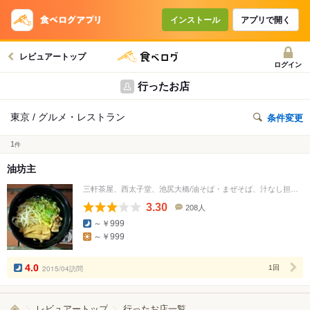
インストール
アプリで開く
レビュアートップ
ログイン
行ったお店
東京 / グルメ・レストラン
条件変更
1
件
油坊主
三軒茶屋、西太子堂、池尻大橋/油そば・まぜそば、汁なし担々麺
3.30
208人
口
～￥999
コ
～￥999
ミ
人
数
4.0
2015/04訪問
1回
レビュアートップ
行ったお店一覧