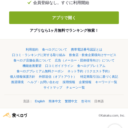
会員登録なし。すぐに利用開始
アプリで開く
アプリなら1ヶ月無料でランキング検索！
利用規約
食べログについて
携帯電話番号認証とは
口コミ・ランキングに対する取り組み
飲食店・飲食企業様向けサービス
食べログ店舗会員について
広告（メーカー・団体様等向け）について
機能改善要望
口コミガイドライン
食べログプレミアム
食べログプレミアム無料クーポン
ネット予約（リクエスト予約）
個人情報保護方針
外部送信（オプトアウト）
特定商取引法に基づく表記
推奨環境
ヘルプ・お問い合わせ
採用情報
企業情報
キーワード一覧
サイトマップ
チェーン一覧
言語：
English
简体中文
繁體中文
한국어
日本語
©Kakaku.com, Inc.