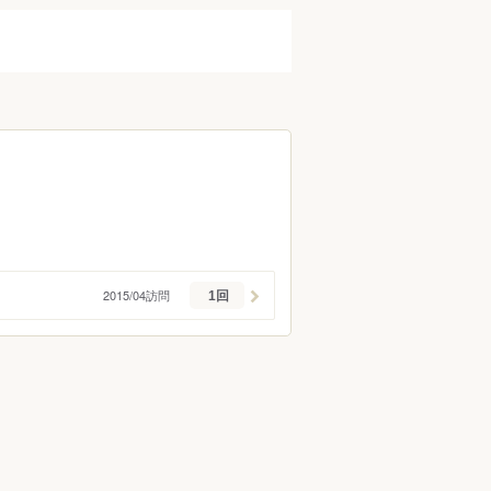
2015/04訪問
1回
ン