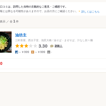
大阪
京都
兵庫
滋賀
奈良
和歌山
口コミは、訪問した当時の主観的なご意見・ご感想です。
ンルから探す
報とは異なる可能性がありますので、お店の方にご確認ください。
詳しくはこちら
四国
広島
岡山
山口
島根
鳥取
徳島
香川
愛媛
高知
て
ラーメン
表示
／
全
1
件
沖縄
福岡
佐賀
長崎
熊本
大分
宮崎
鹿児島
沖縄
中国
香港
マカオ
韓国
台湾
シンガポール
タイ
メン・つけ麺
油坊主
インドネシア
ベトナム
マレーシア
フィリピン
スリランカ
三軒茶屋、西太子堂、池尻大橋
/
油そば・まぜそば、汁なし担々麺
3.30
208
人
アメリカ
夜
昼
定
～￥999
～￥999
-
休
ハワイ
日
の点数：
.0
グアム
ニア
オーストラリア
ッパ
イギリス
アイルランド
フランス
ドイツ
イタリア
スペイ
ポルトガル
スイス
オーストリア
オランダ
ベルギー
ルクセンブルグ
デンマーク
スウェーデン
メキシコ
ブラジル
ペルー