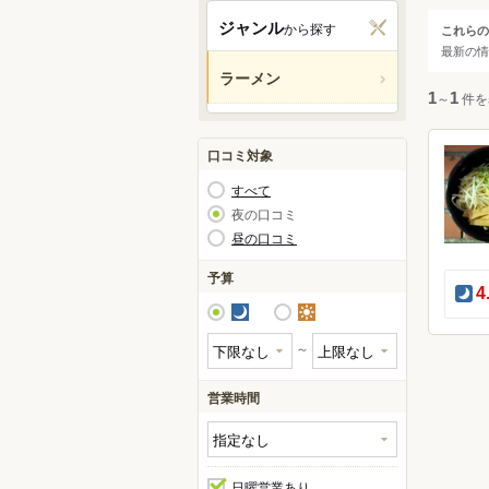
関西
ジャンル
から探す
これらの
ジャ
最新の情
中国・
ラーメン
すべ
1
～
1
件を
九州・
アジア
ラー
口コミ対象
すべて
北米
夜の口コミ
昼の口コミ
ハワイ
予算
夜
4
グアム
夜
昼
オセア
～
ヨーロ
営業時間
中南米
日曜営業あり