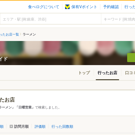
食べログについて
保有Vポイント
予約確認
行っ
ったお店一覧
ラーメン
ガイド
トップ
行ったお店
口コ
たお店
・東北
北海道
青森
秋田
岩手
山形
宮城
福島
で検索しました。
ラーメン」「日曜営業」
東京
神奈川
千葉
埼玉
群馬
栃木
茨城
訪問月順
順
評価順
行った回数順
愛知
三重
岐阜
静岡
山梨
長野
新潟
石川
福井
富