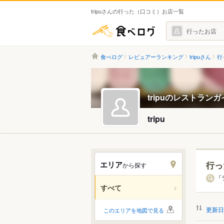
tripuさんの行った（口コミ）お店一覧
食べログ
行ったお店
食べログ
レビュアーランキング
tripuさん
行
tripuのレストラン
tripu
エリア
行っ
から探す
北海道
「
すべて
関東
更新日
このエリアを地図で見る
中部