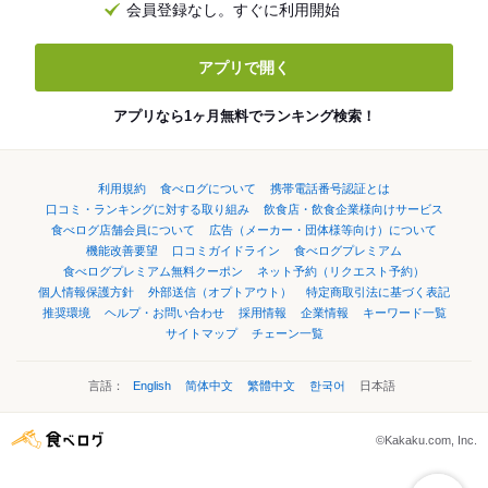
会員登録なし。すぐに利用開始
アプリで開く
アプリなら1ヶ月無料でランキング検索！
利用規約
食べログについて
携帯電話番号認証とは
口コミ・ランキングに対する取り組み
飲食店・飲食企業様向けサービス
食べログ店舗会員について
広告（メーカー・団体様等向け）について
機能改善要望
口コミガイドライン
食べログプレミアム
食べログプレミアム無料クーポン
ネット予約（リクエスト予約）
個人情報保護方針
外部送信（オプトアウト）
特定商取引法に基づく表記
推奨環境
ヘルプ・お問い合わせ
採用情報
企業情報
キーワード一覧
サイトマップ
チェーン一覧
言語：
English
简体中文
繁體中文
한국어
日本語
©Kakaku.com, Inc.