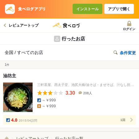
インストール
アプリで開く
レビュアートップ
ログイン
行ったお店
全国 / すべてのお店
条件変更
1
件
油坊主
三軒茶屋、西太子堂、池尻大橋/油そば・まぜそば、汁なし担々麺
3.30
208人
口
～￥999
コ
～￥999
ミ
人
数
4.0
2015/04訪問
1回
レビュアートップ
行ったお店一覧