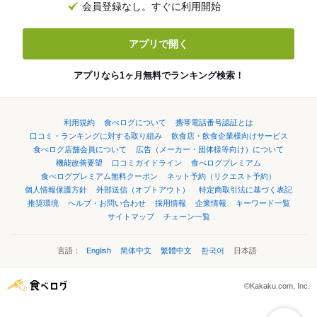
会員登録なし。すぐに利用開始
アプリで開く
アプリなら1ヶ月無料でランキング検索！
利用規約
食べログについて
携帯電話番号認証とは
口コミ・ランキングに対する取り組み
飲食店・飲食企業様向けサービス
食べログ店舗会員について
広告（メーカー・団体様等向け）について
機能改善要望
口コミガイドライン
食べログプレミアム
食べログプレミアム無料クーポン
ネット予約（リクエスト予約）
個人情報保護方針
外部送信（オプトアウト）
特定商取引法に基づく表記
推奨環境
ヘルプ・お問い合わせ
採用情報
企業情報
キーワード一覧
サイトマップ
チェーン一覧
言語：
English
简体中文
繁體中文
한국어
日本語
©Kakaku.com, Inc.