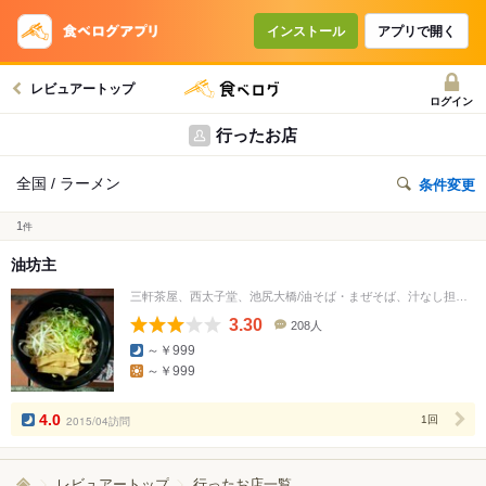
インストール
アプリで開く
レビュアートップ
ログイン
行ったお店
全国 / ラーメン
条件変更
1
件
油坊主
三軒茶屋、西太子堂、池尻大橋/油そば・まぜそば、汁なし担々麺
3.30
208人
口
～￥999
コ
～￥999
ミ
人
数
4.0
2015/04訪問
1回
レビュアートップ
行ったお店一覧