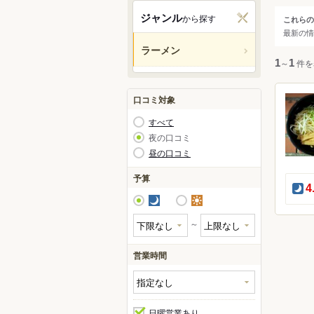
東京
ジャンル
から探す
これらの
ジャ
最新の情
渋谷
ラーメン
新宿
すべ
1
～
1
件を
池袋
原宿
ラー
口コミ対象
六本
すべて
赤坂
夜の口コミ
昼の口コミ
予算
夜
4
夜
昼
～
営業時間
日曜営業あり