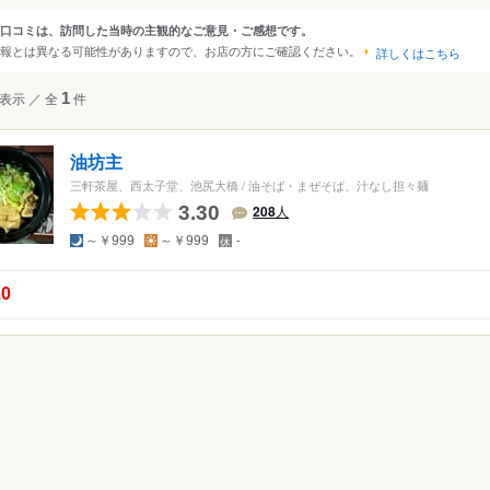
・日本橋
秋葉原・神田・水道橋
京王・小田急沿線
口コミは、訪問した当時の主観的なご意見・ご感想です。
ンルから探す
報とは異なる可能性がありますので、お店の方にご確認ください。
上野・浅草・日暮里
中野～西荻窪
詳しくはこちら
・恵比寿・代官山
・代々木・大久保
両国・錦糸町・小岩
吉祥寺・三鷹・武蔵境
て
ラーメン
表示
／
全
1
件
～高田馬場・早稲田
築地・湾岸・お台場
西武沿線
・表参道・青山
浜松町・田町・品川
板橋・東武沿線
メン・つけ麺
油坊主
木・麻布・広尾
大井・蒲田
大塚・巣鴨・駒込・赤羽
三軒茶屋、西太子堂、池尻大橋
/
油そば・まぜそば、汁なし担々麺
・永田町・溜池
目黒・白金・五反田
千住・綾瀬・葛飾
3.30
208
人
夜
昼
定
～￥999
～￥999
-
休
日
の点数：
.0