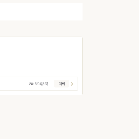
調布・府中・狛江
町田・稲城・多摩
西東京市周辺
立川市・八王子市周辺
福生・青梅周辺
伊豆諸島・小笠原
2015/04訪問
1回