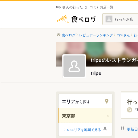
tripuさんの行った（口コミ）お店一覧
食べログ
行ったお店
食べログ
レビュアーランキング
tripuさん
行
tripuのレストラン
tripu
エリア
行っ
から探す
エリ
「
東京都
すべ
更新日
このエリアを地図で見る
銀座