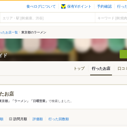
食べログについて
保有Vポイント
予約確認
行っ
ったお店一覧
東京都のラーメン
ガイド
トップ
行ったお店
口コ
たお店
アから探す
で検索しました。
東京都」「ラーメン」「日曜営業」
て
東京都
訪問月順
順
評価順
行った回数順
・新橋・有楽町
四ツ谷・市ヶ谷・飯田橋
東急沿線