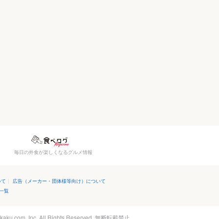
毎日の外食が楽しくなるグルメ情報
いて
|
広告（メーカー・団体様等向け）について
一覧
kaku.com, Inc.
All Rights Reserved. 無断転載禁止