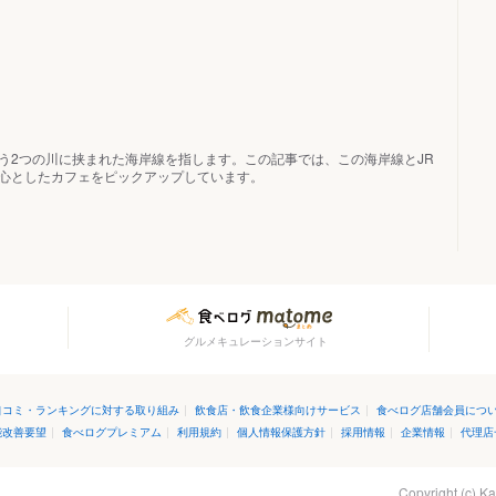
う2つの川に挟まれた海岸線を指します。この記事では、この海岸線とJR
心としたカフェをピックアップしています。
グルメキュレーションサイト
口コミ・ランキングに対する取り組み
|
飲食店・飲食企業様向けサービス
|
食べログ店舗会員につ
能改善要望
|
食べログプレミアム
|
利用規約
|
個人情報保護方針
|
採用情報
|
企業情報
|
代理店
Copyright (c)
Ka