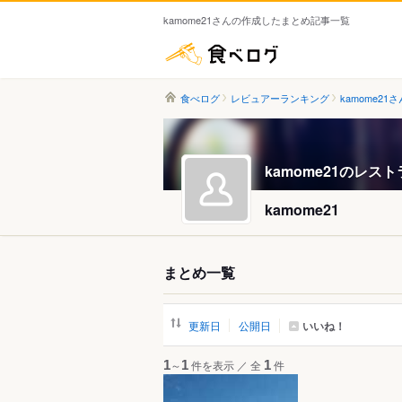
kamome21さんの作成したまとめ記事一覧
食べログ
食べログ
レビュアーランキング
kamome21さ
kamome21のレス
kamome21
まとめ一覧
いいね！
更新日
公開日
1
～
1
件を表示
／
全
1
件