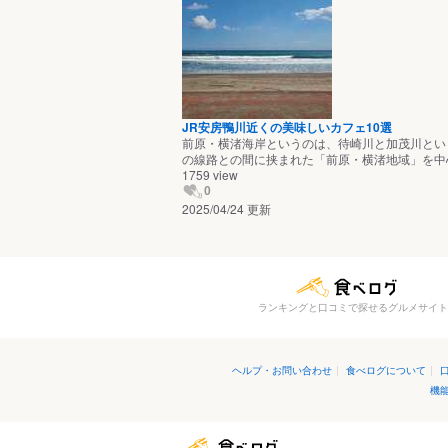
JR安房鴨川近くの美味しいカフェ10選
前原・横渚海岸というのは、待崎川と加茂川とい
の線路との間に挟まれた「前原・横渚地域」を中
1759
view
0
2025/04/24 更新
ランキングと口コミで探せるグルメサイト
ヘルプ・お問い合わせ
|
食べログについて
|
機