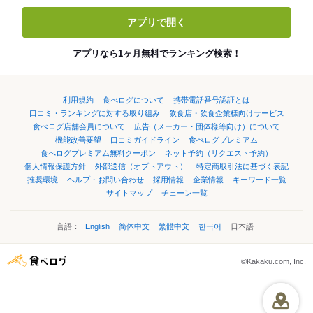
アプリで開く
アプリなら1ヶ月無料でランキング検索！
利用規約
食べログについて
携帯電話番号認証とは
口コミ・ランキングに対する取り組み
飲食店・飲食企業様向けサービス
食べログ店舗会員について
広告（メーカー・団体様等向け）について
機能改善要望
口コミガイドライン
食べログプレミアム
食べログプレミアム無料クーポン
ネット予約（リクエスト予約）
個人情報保護方針
外部送信（オプトアウト）
特定商取引法に基づく表記
推奨環境
ヘルプ・お問い合わせ
採用情報
企業情報
キーワード一覧
サイトマップ
チェーン一覧
言語：
English
简体中文
繁體中文
한국어
日本語
©Kakaku.com, Inc.