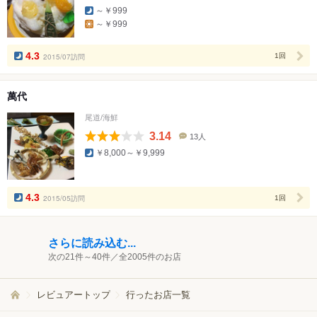
口
～￥999
コ
～￥999
ミ
人
数
4.3
2015/07訪問
1回
萬代
尾道/海鮮
3.14
13人
口
￥8,000～￥9,999
コ
ミ
人
数
4.3
2015/05訪問
1回
さらに読み込む...
次の21件～40件／全2005件のお店
レビュアートップ
行ったお店一覧