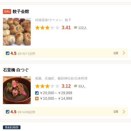
餃子会館
移転
武雄温泉/ラーメン、餃子
3.41
122人
口
コ
ミ
人
数
4.5
2015/11訪問
1回
石堂橋 白つぐ
祇園、呉服町、櫛田神社前/日本料理
3.12
33人
口
￥20,000～￥29,999
コ
￥10,000～￥14,999
ミ
人
数
4.5
2014/09訪問
1回