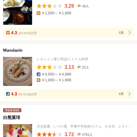
3.29
49人
口
￥1,000～￥1,999
コ
ミ
人
数
4.3
2018/05訪問
1回
Mandarin
レタントン通り周辺/ベトナム料理
3.13
22人
口
￥4,000～￥4,999
コ
￥1,000～￥1,999
ミ
人
数
4.3
2016/08訪問
1回
白熊菓琲
天文館通、いづろ通、甲東中学校前/カフェ、かき氷、レストラン
3.72
2781人