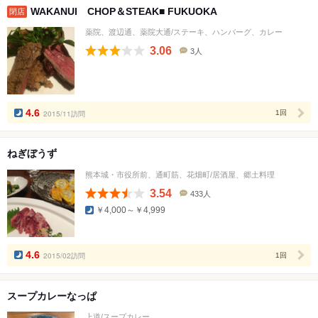
WAKANUI CHOP＆STEAK■ FUKUOKA
閉店
薬院、渡辺通、薬院大通/ステーキ、ハンバーグ、カレー
3.06
3人
口
コ
ミ
人
数
4.6
2015/11訪問
1回
ねぎぼうず
熊本城・市役所前、通町筋、花畑町/居酒屋、郷土料理
3.54
433人
口
￥4,000～￥4,999
コ
ミ
人
数
4.6
2015/02訪問
1回
スープカレーなっぱ
上道/スープカレー