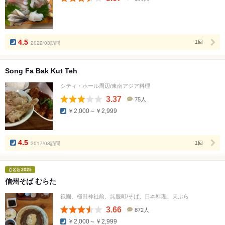
口
コ
ミ
人
数
4.5
2022/03訪問
1回
Song Fa Bak Kut Teh
シティ・ホール周辺/東南アジア料理
3.37
75人
口
￥2,000～￥2,999
コ
ミ
人
数
4.5
2017/08訪問
1回
信州そば むらた
祇園、櫛田神社前、呉服町/そば、日本料理、天ぷら
3.66
872人
口
￥2,000～￥2,999
コ