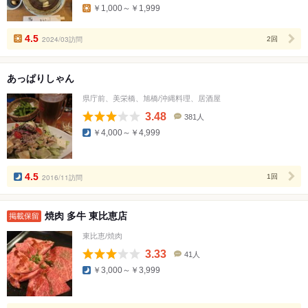
￥1,000～￥1,999
ミ
人
数
4.5
2024/03訪問
2回
あっぱりしゃん
県庁前、美栄橋、旭橋/沖縄料理、居酒屋
3.48
381人
口
￥4,000～￥4,999
コ
ミ
人
数
4.5
2016/11訪問
1回
焼肉 多牛 東比恵店
掲載保留
東比恵/焼肉
3.33
41人
口
￥3,000～￥3,999
コ
ミ
人
数