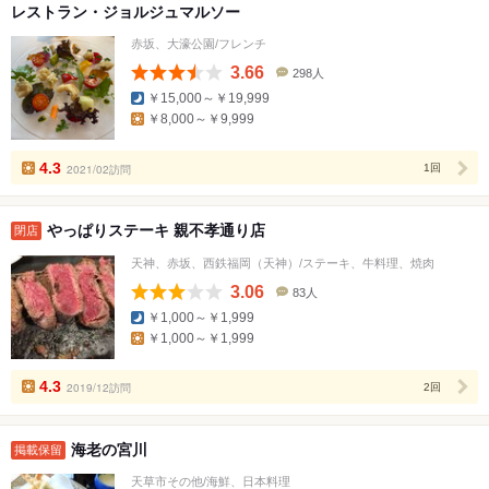
レストラン・ジョルジュマルソー
赤坂、大濠公園/フレンチ
3.66
298人
口
￥15,000～￥19,999
コ
￥8,000～￥9,999
ミ
人
数
4.3
2021/02訪問
1回
やっぱりステーキ 親不孝通り店
閉店
天神、赤坂、西鉄福岡（天神）/ステーキ、牛料理、焼肉
3.06
83人
口
￥1,000～￥1,999
コ
￥1,000～￥1,999
ミ
人
数
4.3
2019/12訪問
2回
海老の宮川
掲載保留
天草市その他/海鮮、日本料理