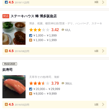
4.5
2019/11訪問
3回
ステーキハウス 蜂 博多阪急店
閉店
博多、祇園、櫛田神社前/惣菜・デリ、ハンバーグ、ステーキ
3.42
63人
口
￥1,000～￥1,999
コ
￥1,000～￥1,999
ミ
人
数
4.5
2016/08訪問
1回
奴寿司
天草市その他/寿司、海鮮
3.79
350人
口
￥20,000～￥29,999
コ
￥8,000～￥9,999
ミ
人
数
4.5
2016/03訪問
1回