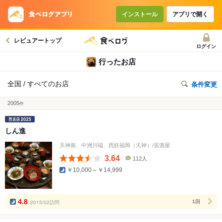
インストール
アプリで開く
レビュアートップ
ログイン
行ったお店
全国 / すべてのお店
条件変更
2005
件
しん進
天神南、中洲川端、西鉄福岡（天神）/居酒屋
3.64
112人
口
￥10,000～￥14,999
コ
ミ
人
数
4.8
2015/02訪問
1回