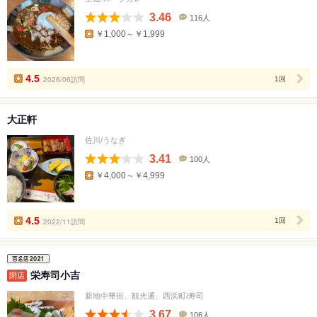
3.46
116人
口
￥1,000～￥1,999
コ
ミ
人
数
4.5
2026/06訪問
1回
大正軒
佐川/うなぎ
3.41
100人
口
￥4,000～￥4,999
コ
ミ
人
数
4.5
2022/11訪問
1回
栄寿司小吉
閉店
新地中華街、観光通、西浜町/寿司
3.67
106人