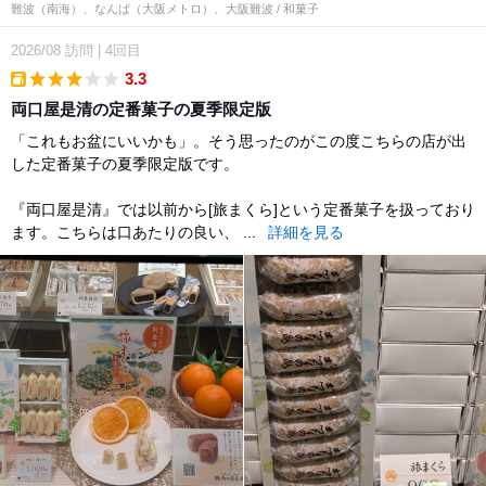
難波（南海）、なんば（大阪メトロ）、大阪難波 / 和菓子
2026/08
訪問
|
4回目
3.3
takeout
両口屋是清の定番菓子の夏季限定版
「これもお盆にいいかも」。そう思ったのがこの度こちらの店が出
した定番菓子の夏季限定版です。
『両口屋是清』では以前から[旅まくら]という定番菓子を扱っており
ます。こちらは口あたりの良い、 ...
詳細を見る