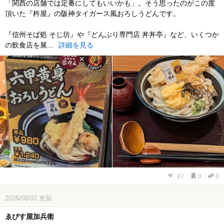
「関西の店舗では定番にしてもいいかも」。そう思ったのがこの度
頂いた『杵屋』の阪神タイガース風おろしうどんです。
『信州そば処 そじ坊』や『どんぶり専門店 丼丼亭』など、いくつか
の飲食店を展...
詳細を見る
47
0
0
2026/08/02
更新
ゑびす屋加兵衛