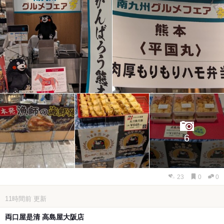
6
23
0
0
11時間前
更新
両口屋是清 高島屋大阪店