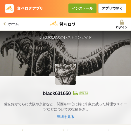
インストール
アプリで開く
ホーム
ログイン
black631650のレストランガイド
black631650
認証済
備忘録がてらに大阪や京都など、関西を中心に特に印象に残った料理やスイー
ツなどについての投稿をさ...
詳細を見る