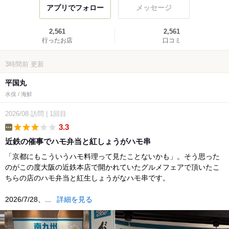
アプリでフォロー
メッセージ
2,561
2,561
行ったお店
口コミ
3時間前
更新
平国丸
水俣 / 海鮮
2026/08
訪問
|
1回目
3.3
etc
近鉄の催事でハモ弁当と紅しょうがハモ串
「京都にもこういうハモ料理って見たことないかも」。そう思った
のがこの度大阪の近鉄本店で開かれていたグルメフェアで頂いたこ
ちらの店のハモ弁当と紅生しょうがなハモ串です。
2026/7/28、...
詳細を見る