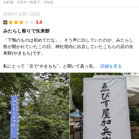
出町柳、元田中 / 和菓子、甘味処
2026/07
訪問
|
1回目
3.4
etc
みたらし祭りで矢来餅
「下鴨のものは初めてだな」。そう声に出していたのが、みたらし
祭が開かれていたこの日、神社境内に出店していたこちらの店の矢
来餅(やきもち)です。
私にとって「京で“やきもち”」と聞いて真っ先...
詳細を見る