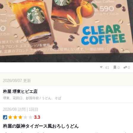
41
0
0
2026/08/07
更新
杵屋 堺東ヒビエ店
堺東、花田口、妙国寺前 / うどん、そば
2026/08
訪問
|
1回目
3.3
dinner
杵屋の阪神タイガース風おろしうどん