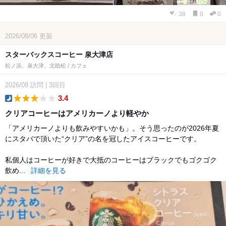
38
0
0
2026/08/06
更新
スターバックスコーヒー 泉大津店
松ノ浜、泉大津、北助松 / カフェ
2026/08
訪問
|
3回目
3.4
dinner
クリアコーヒーはアメリカーノより軽やか
「アメリカーノよりも飲みやすいかも」。そう思ったのが2026年夏
にスタバで頂いた“クリア”の名を冠したアイスコーヒーです。
私個人はコーヒーが好きで大抵のコーヒーはブラックでもゴクゴク
飲め...
詳細を見る