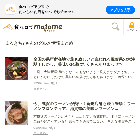
食べログアプリで
アプリを入手
おいしいお店をいつでもチェック
ログイン
まるきち7さんのグルメ情報まとめ
全国の県庁所在地で最も寂しいと言われる滋賀県の大津
駅！しかし、美味いお店はたくさんありまっせ〜
一見、大津駅周辺には なーんもないように見えますが(^^;; ちょっ
とわかりにくだけで 美味い名店はたくさんあります！ 奥深〜い大
津のイイお店を 皆さんにご紹介していきます。
17584
view
9
まるきち7
今、滋賀のラーメンが熱い！新鋭店舗も続々登場！ラー
メンフロンティア、滋賀県の美味いラーメン...
本格派のラーメンが次々と 出店している滋賀県。 まさにラーメン
革命が起こっていると 言っても過言ではない、 そんな滋賀をこよ
なく愛する筆者が 独断でセレクトしたベストラーメンを ご紹介い
9309
view
6
たします。
まるきち7