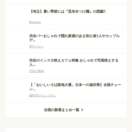
【埼玉】暑い季節には『昆布水つけ麺』の図鑑‼
Breaden
渋谷バーおしゃれで隠れ家感のある初心者1人やカップル
デ...
田中たかし
渋谷のインスタ映えカフェ特集 おしゃれで写真映えする
人...
渋谷の散策
【「おいしいそば産地大賞」日本一の福井県】全国チェー
ン...
越前市のちょうさん
全国の新着まとめ一覧