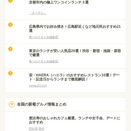
京都市内の極上ワンコインランチ３選
「まっすん」
広島県内でお好み焼き！広島駅近くなど地元民おすすめ21
選
食べログまとめ編集部
東京のランチが安い人気店20選！渋谷・新宿・池袋・原宿
で厳選
食べログまとめ編集部
栄・HAERA（ハエラ）のおすすめレストラン10選！デー
ト・記念日からランチまで徹底解説！
yama101215
全国の新着グルメ情報まとめ
恵比寿のおしゃれカフェ厳選。ランチや女子会、デートに
おすすめ
恵比寿 散歩