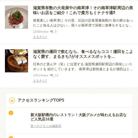
滋賀県有数の大発展中の南草津！その南草津駅周辺の美
味いお店をご紹介！これで貴方もミナクサ通⁈
発展著しい南草津に その昔、伝説の定食屋兼旅館の 萩の家があっ
たこと知る人は少ない… 我々が南草津で深夜に食事をするとなる
と その萩の家しかなかったのは、今や昔話。 繁栄していくミナク
12064
view
5
サ、 老舗と新店舗がひしめき合うカオスな街 その中でキラリと輝
まるきち7
く名店を 独断でご紹介いたします。
滋賀県の瀬田で飲むなら、食べるならココ！瀬田をこよ
なく愛す、まるきち7がオススメスポットを...
日本のど真ん中（笑）に位置する 滋賀県瀬田駅周辺の美味しいス
ポットを 紹介していきます。 南草津は新快速とまるが瀬田はとま
らない… 繁栄していく石山駅、ミナミ草津駅に挟まれながらあま
18010
view
12
り元気がない瀬田駅周辺。 でも美味いお店がまーまーあるんで
まるきち7
す！ 瀬田をこよなく愛す筆者が独断でチョイスしたお店をご紹介
アクセスランキングTOP5
新大阪駅構内のレストラン！大阪グルメが味わえるお店な
ど人気店16選
食べログまとめ編集部