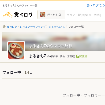
食べログにつ
まるきち7さんのフォロー一覧
食べログ
行ったお店
食べログ
レビュアーランキング
まるきち7さん
フォロー一覧
まるきち7のウマウマ紀行
まるきち7
認証済
(50代前半・男性・京都府)
フォロー中
14
人
フォロー中・フォロワー一