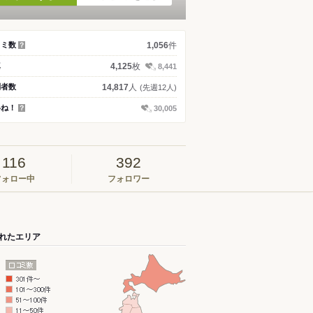
件
コミ数
1,056
？
枚
真
4,125
8,441
人
問者数
14,817
(先週12人)
いね！
30,005
？
116
392
フォロー中
フォロワー
れたエリア