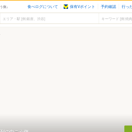
食べログについて
保有Vポイント
予約確認
行っ
こう側』
ん
列の向こう側