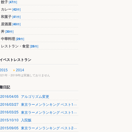
餃子
[
47
件]
カレー
[
42
件]
和菓子
[
41
件]
居酒屋
[
40
件]
丼
[
30
件]
中華料理
[
29
件]
レストラン・食堂
[
28
件]
イベストレストラン
2015
2014
2021年・2019年は実施しておりません
着日記
2016/04/05
アルゴリズム変更
2016/03/27
東京ラーメンランキング ベスト100 訪問記録
2016/03/25
東京ラーメンランキング ベスト100 訪問記録
2015/10/10
入院飯
2015/09/05
東京ラーメンランキング ベスト20 訪問記録