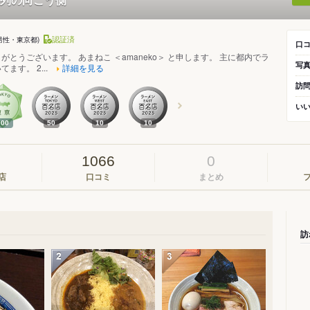
認証済
(男性・東京都)
口
がとうございます。 あまねこ ＜amaneko＞ と申します。 主に都内でラ
写
ます。 2...
詳細を見る
訪
い
500
50
10
10
1066
0
店
口コミ
まとめ
訪