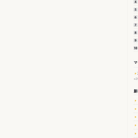
マ
※
新