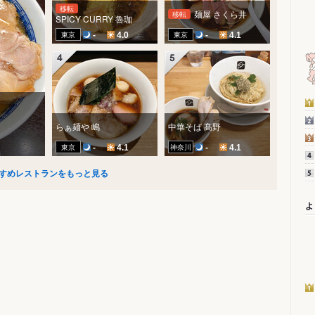
移転
麺屋 さくら井
移転
SPICY CURRY 魯珈
東京
東京
-
4.0
-
4.1
らぁ麺や 嶋
中華そば 髙野
東京
神奈川
-
4.1
-
4.1
すめレストランをもっと見る
よ