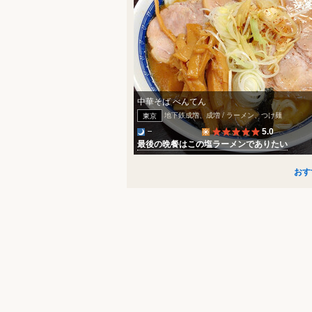
中華そば べんてん
地下鉄成増、成増 / ラーメン、つけ麺
東京
5.0
最後の晩餐はこの塩ラーメンでありたい
おす