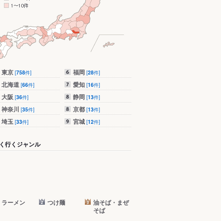
東京
福岡
[
758
件]
[
28
件]
北海道
愛知
[
66
件]
[
16
件]
大阪
静岡
[
36
件]
[
13
件]
神奈川
京都
[
35
件]
[
13
件]
埼玉
宮城
[
33
件]
[
12
件]
く行くジャンル
ラーメン
つけ麺
油そば・まぜ
そば