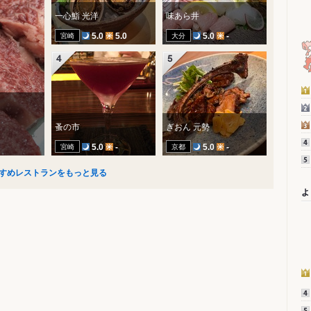
一心鮨 光洋
味あら井
宮崎
大分
5.0
5.0
5.0
-
蚤の市
ぎおん 元勢
宮崎
京都
5.0
-
5.0
-
すめレストランをもっと見る
よ