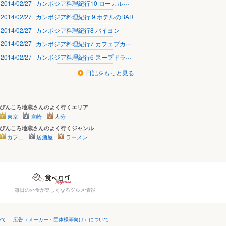
2014/02/27
カンボジア料理紀行10 ローカルフード
2014/02/27
カンボジア料理紀行 9 ホテルのBAR
2014/02/27
カンボジア料理紀行8 バイヨン
2014/02/27
カンボジア料理紀行7 カフェプカプカ
2014/02/27
カンボジア料理紀行6 スープドラゴン
日記をもっと見る
ぴんころ地蔵さんのよく行くエリア
東京
宮崎
大分
ぴんころ地蔵さんのよく行くジャンル
カフェ
居酒屋
ラーメン
毎日の外食が楽しくなるグルメ情報
いて
|
広告（メーカー・団体様等向け）について