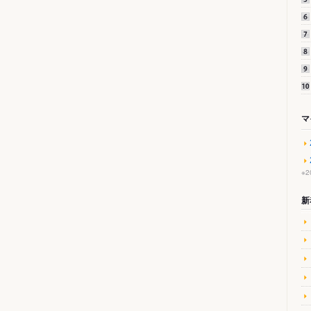
マ
※
新