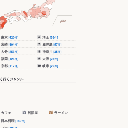
東京
埼玉
[
420
件]
[
58
件]
宮崎
鹿児島
[
404
件]
[
57
件]
大分
神奈川
[
253
件]
[
35
件]
福岡
大阪
[
125
件]
[
23
件]
京都
岐阜
[
117
件]
[
22
件]
く行くジャンル
カフェ
居酒屋
ラーメン
日本料理
[
140
件]
バー
[
103
件]