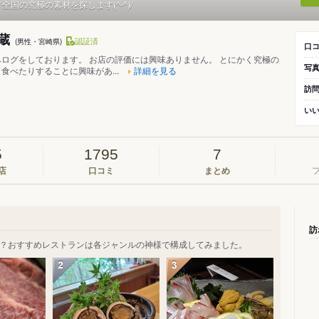
／全国の究極の素材を探します(^-^)/
地蔵
認証済
(男性・宮崎県)
口
ログをしております。 お店の評価には興味ありません。 とにかく究極の
写
食べたりすることに興味があ...
詳細を見る
訪
い
5
1795
7
店
口コミ
まとめ
訪
？おすすめレストランは各ジャンルの神様で構成してみました。