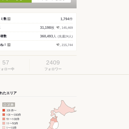
件
コミ数
1,794
？
枚
真
31,198
145,469
人
問者数
360,493
(先週24人)
いね！
215,744
？
57
2409
フォロー中
フォロワー
れたエリア