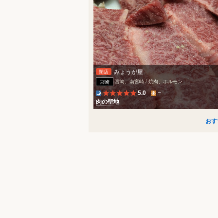
みょうが屋
閉店
宮崎、南宮崎 / 焼肉、ホルモン
宮崎
5.0
肉の聖地
おす