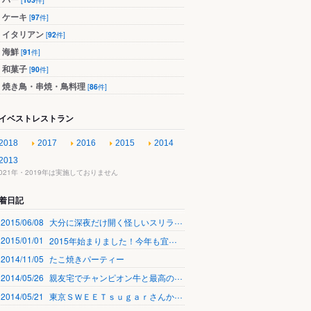
ケーキ
[
97
件]
イタリアン
[
92
件]
海鮮
[
91
件]
和菓子
[
90
件]
焼き鳥・串焼・鳥料理
[
86
件]
イベストレストラン
2018
2017
2016
2015
2014
2013
2021年・2019年は実施しておりません
着日記
2015/06/08
大分に深夜だけ開く怪しいスリランカカレー bar中目黒
2015/01/01
2015年始まりました！今年も宜しくお願いします！
2014/11/05
たこ焼きパーティー
2014/05/26
親友宅でチャンピオン牛と最高の日本酒、ウイスキーで至福の会
2014/05/21
東京ＳＷＥＥＴｓｕｇａｒさんからの贈り物