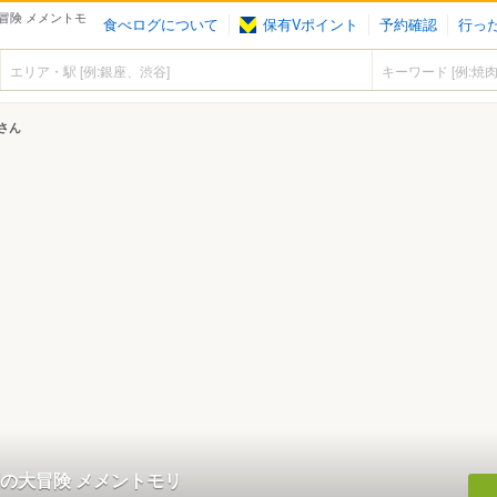
冒険 メメントモ
食べログについて
保有Vポイント
予約確認
行っ
さん
の大冒険 メメントモリ