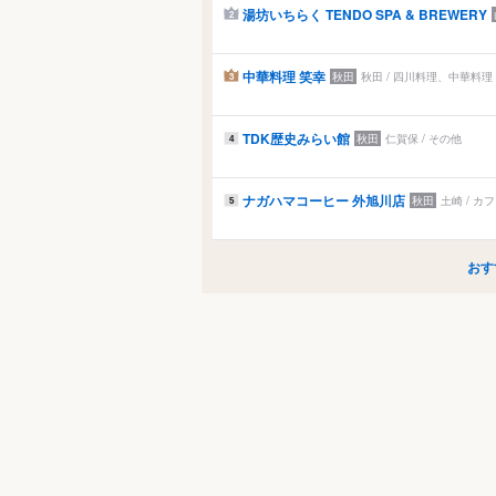
湯坊いちらく TENDO SPA & BREWERY
2
中華料理 笑幸
秋田
秋田 / 四川料理、中華料理
3
TDK歴史みらい館
秋田
仁賀保 / その他
4
ナガハマコーヒー 外旭川店
秋田
土崎 / カ
5
おす