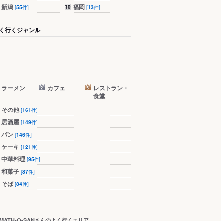
新潟
福岡
[
55
件]
[
13
件]
く行くジャンル
ラーメン
カフェ
レストラン・
食堂
その他
[
161
件]
居酒屋
[
149
件]
パン
[
146
件]
ケーキ
[
121
件]
中華料理
[
95
件]
和菓子
[
87
件]
そば
[
84
件]
MATH-O-SANさんのよく行くエリア