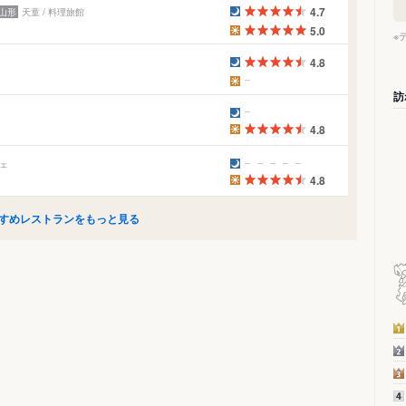
4.7
山形
天童 / 料理旅館
5.0
※
4.8
訪
4.8
フェ
4.8
すめレストランをもっと見る