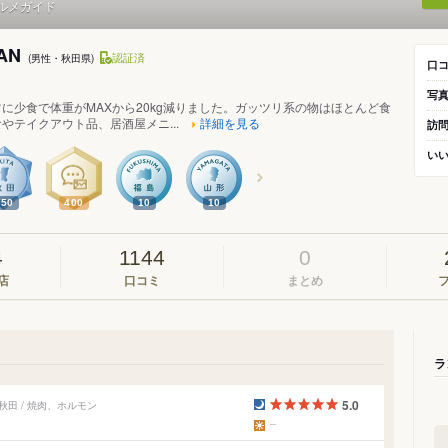
ルメガイド
SAN
認証済
(男性・秋田県)
口
写
に少食で体重がMAXから20kg減りました。ガッツリ系の物はほとんど食
やテイクアウト品、居酒屋メニ...
詳細を見る
訪
い
250
400
10
10
4
1144
0
店
口コミ
まとめ
ラ
5.0
秋田 / 焼肉、ホルモン