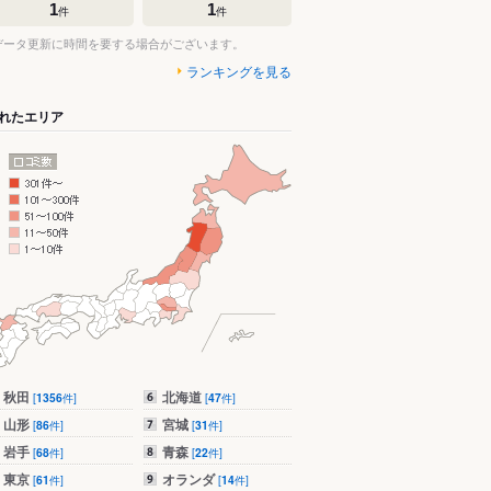
1
1
件
件
データ更新に時間を要する場合がございます。
ランキングを見る
れたエリア
秋田
北海道
[
1356
件]
[
47
件]
山形
宮城
[
86
件]
[
31
件]
岩手
青森
[
68
件]
[
22
件]
東京
オランダ
[
61
件]
[
14
件]