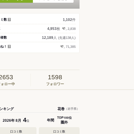
件
コミ数
1,102
？
枚
真
4,953
2,838
人
問者数
12,189
(先週138人)
いね！
71,385
？
2653
1598
フォロー中
フォロワー
ンキング
花巻
（岩手県）
TOP100位
4
年間
年
月
2026
8
位
圏外
口コミ数
口コミ数