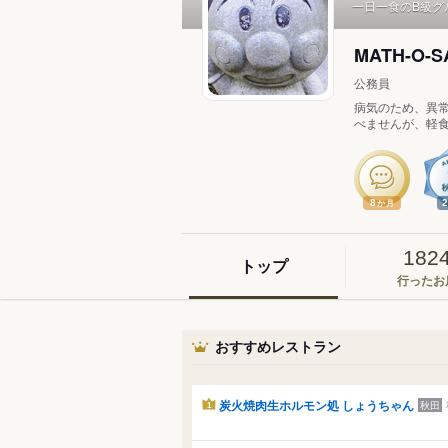
一日一食のB級グ
MATH-O-
公務員
病気のため、異常
べませんが、軽食
8
か月
182
トップ
行ったお
おすすめレストラン
炭火焼肉生ホルモン処 しょうちゃん
秋田
1