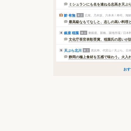
ミシュランにも名を連ねる志高き天ぷ
鮓 有無
東京
広尾、乃木坂、六本木 / 寿司、海
3
最高級なもてなしと、志しの高い料理
銀座 稲葉
東京
東銀座、新橋、築地市場 / 日本
4
文化庁長官表彰受賞、稲葉氏の思いが
天ぷら北川
東京
恵比寿、代官山 / 天ぷら、日
5
静岡の極上食材を五感で味わう。火入
おす