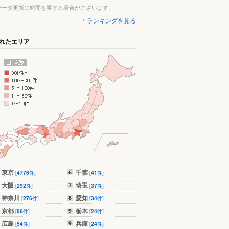
データ更新に時間を要する場合がございます。
ランキングを見る
れたエリア
東京
千葉
[
4776
件]
[
41
件]
大阪
埼玉
[
292
件]
[
37
件]
神奈川
愛知
[
276
件]
[
34
件]
京都
栃木
[
86
件]
[
24
件]
広島
兵庫
[
54
件]
[
24
件]