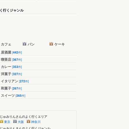
く行くジャンル
カフェ
パン
ケーキ
居酒屋
[
442
件]
喫茶店
[
367
件]
カレー
[
353
件]
洋菓子
[
327
件]
イタリアン
[
272
件]
和菓子
[
267
件]
スイーツ
[
265
件]
じゅみりんさんのよく行くエリア
東京
大阪
神奈川
じゅみりんさんのよく行くジャンル