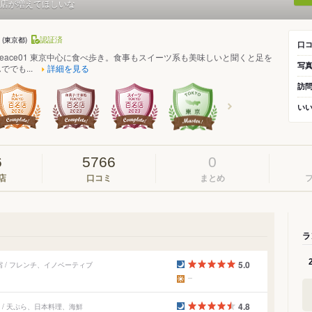
店が増えてほしいな
ん
認証済
(東京都)
口
: lovepeace01 東京中心に食べ歩き。食事もスイーツ系も美味しいと聞くと足を
写
でも...
詳細を見る
訪
い
6
5766
0
店
口コミ
まとめ
ラ
5.0
 / フレンチ、イノベーティブ
4.8
/ 天ぷら、日本料理、海鮮