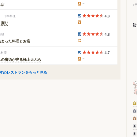
ら店
※
4.8
鮮、日本料理
と握り
訪
4.8
料理
詰まった料理とお店
4.7
本料理
れの魔術が光る極上天ぷら
すめレストランをもっと見る