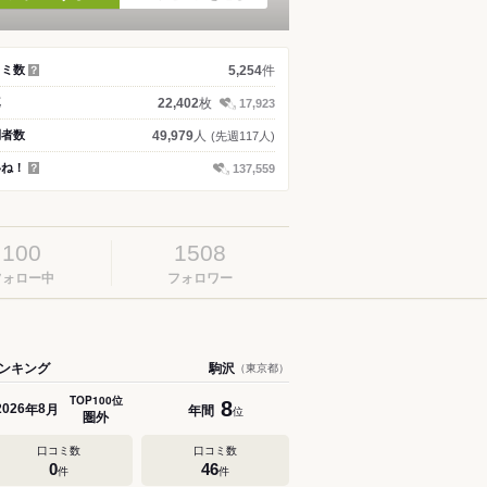
件
コミ数
5,254
？
枚
真
22,402
17,923
人
問者数
49,979
(先週117人)
いね！
137,559
？
100
1508
フォロー中
フォロワー
ンキング
駒沢
（東京都）
TOP100位
8
年
月
年間
2026
8
位
圏外
口コミ数
口コミ数
0
46
件
件