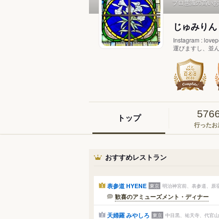
プロ意識の高いお
じゅみり
Instagram 
運びますし、並んで
576
トップ
行ったお
おすすめレストラン
表参道 HYENE
東京
明治神宮前、表参道、原宿
1
歓喜のアミューズメント・ディナー
天婦羅 みやしろ
東京
中目黒、祐天寺、代官山 
2