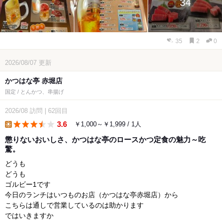
34
35
2
0
2026/08/07
更新
かつはな亭 赤堀店
国定 / とんかつ、串揚げ
2026/08
訪問
|
62回目
3.6
￥1,000～￥1,999 / 1人
lunch
懲りないおいしさ、かつはな亭のロースかつ定食の魅力～吃
驚。
どうも
どうも
ゴルビー1です
今日のランチはいつものお店（かつはな亭赤堀店）から
こちらは通しで営業しているのは助かります
ではいきますか