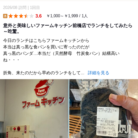
2026/08
訪問
|
1回目
3.6
￥1,000～￥1,999 / 1人
lunch
意外と美味しいファームキッチン前橋店でランチをしてみたら
～吃驚。
今日のランチはこちらファームキッチンから
本当は真っ黒な食パンを買いに寄ったのだが
真っ黒のパンダ…本当だ（天然酵母 竹炭食パン）結構高い
ね・・・
折角、来たのだから早めのランチをして...
詳細を見る