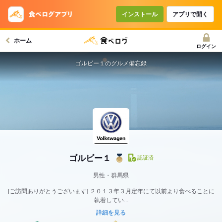
インストール
アプリで開く
ホーム
ログイン
ゴルビー１のグルメ備忘録
ゴルビー１
認証済
男性・群馬県
[ご訪問ありがとうございます] ２０１３年３月定年にて以前より食べることに
執着してい...
詳細を見る