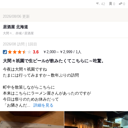
42
0
0
2026/08/06
更新
居酒屋 北海道
大間々、赤城 / 居酒屋
2026/08
訪問
|
1回目
3.6
￥2,000～￥2,999 / 1人
dinner
大間々祇園で生ビールが飲みたくてこちらに～吃驚。
今夜は大間々祇園ですね
たまには行ってみますか～数年ぶりの訪問
町中を散策しながらこちらに
本来はこちらにラーメン屋さんがあったのですが
今日は祭りのためお休みだって
「お隣さんだ...
詳細を見る