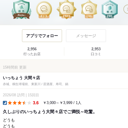
8
2500
100
200
か月
アプリでフォロー
メッセージ
2,956
2,953
行ったお店
口コミ
15時間前
更新
いっちょう 大間々店
赤城、桐生球場前、東新川 / 居酒屋、寿司、鍋
2026/08
訪問
|
15回目
3.6
￥3,000～￥3,999 / 1人
dinner
久しぶりのいっちょう大間々店でご満悦～吃驚。
どうも
どうも