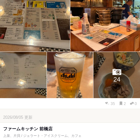
24
35
2
0
2026/08/05
更新
ファームキッチン 前橋店
上泉、片貝 / ジェラート・アイスクリーム、カフェ