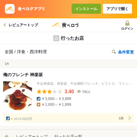
インストール
アプリで開く
レビュアートップ
ログイン
行ったお店
全国 / 洋食・西洋料理
条件変更
1
件
俺のフレンチ 神楽坂
牛込神楽坂、神楽坂、牛込柳町/フレンチ、ビストロ、ワインバー
3.40
700人
口
￥3,000～￥3,999
コ
￥1,000～￥1,999
ミ
人
数
-
2012/06訪問
1回
レビュアートップ
行ったお店一覧