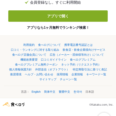
会員登録なし。すぐに利用開始
アプリで開く
アプリなら1ヶ月無料でランキング検索！
利用規約
食べログについて
携帯電話番号認証とは
口コミ・ランキングに対する取り組み
飲食店・飲食企業様向けサービス
食べログ店舗会員について
広告（メーカー・団体様等向け）について
機能改善要望
口コミガイドライン
食べログプレミアム
食べログプレミアム無料クーポン
ネット予約（リクエスト予約）
個人情報保護方針
外部送信（オプトアウト）
特定商取引法に基づく表記
推奨環境
ヘルプ・お問い合わせ
採用情報
企業情報
キーワード一覧
サイトマップ
チェーン一覧
言語：
English
简体中文
繁體中文
한국어
日本語
©Kakaku.com, Inc.