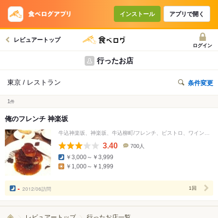
インストール
アプリで開く
レビュアートップ
ログイン
行ったお店
東京 / レストラン
条件変更
1
件
俺のフレンチ 神楽坂
牛込神楽坂、神楽坂、牛込柳町/フレンチ、ビストロ、ワインバー
3.40
700人
口
￥3,000～￥3,999
コ
￥1,000～￥1,999
ミ
人
数
-
2012/06訪問
1回
レビュアートップ
行ったお店一覧