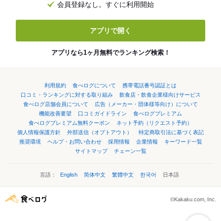
会員登録なし。すぐに利用開始
アプリで開く
アプリなら1ヶ月無料でランキング検索！
利用規約
食べログについて
携帯電話番号認証とは
口コミ・ランキングに対する取り組み
飲食店・飲食企業様向けサービス
食べログ店舗会員について
広告（メーカー・団体様等向け）について
機能改善要望
口コミガイドライン
食べログプレミアム
食べログプレミアム無料クーポン
ネット予約（リクエスト予約）
個人情報保護方針
外部送信（オプトアウト）
特定商取引法に基づく表記
推奨環境
ヘルプ・お問い合わせ
採用情報
企業情報
キーワード一覧
サイトマップ
チェーン一覧
言語：
English
简体中文
繁體中文
한국어
日本語
©Kakaku.com, Inc.