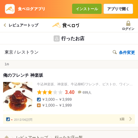
インストール
アプリで開く
レビュアートップ
ログイン
行ったお店
東京 / レストラン
条件変更
1
件
俺のフレンチ 神楽坂
牛込神楽坂、神楽坂、牛込柳町/フレンチ、ビストロ、ワインバー
3.40
699人
口
￥3,000～￥3,999
コ
￥1,000～￥1,999
ミ
人
数
-
2012/06訪問
1回
レビュアートップ
行ったお店一覧