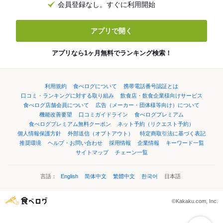
会員登録なし。すぐに利用開始
アプリで開く
アプリなら1ヶ月無料でランキング検索！
利用規約
食べログについて
携帯電話番号認証とは
口コミ・ランキングに対する取り組み
飲食店・飲食企業様向けサービス
食べログ店舗会員について
広告（メーカー・団体様等向け）について
機能改善要望
口コミガイドライン
食べログプレミアム
食べログプレミアム無料クーポン
ネット予約（リクエスト予約）
個人情報保護方針
外部送信（オプトアウト）
特定商取引法に基づく表記
推奨環境
ヘルプ・お問い合わせ
採用情報
企業情報
キーワード一覧
サイトマップ
チェーン一覧
言語：
English
简体中文
繁體中文
한국어
日本語
©Kakaku.com, Inc.