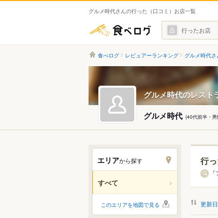
グルメ時代さんの行った（口コミ）お店一覧
食べログ
行ったお店
食べログ
レビュアーランキング
グルメ時代さ
グルメ時代のレスト
グルメ時代
(40代前半・
エリア
行っ
から探す
北海道
「
すべて
関東
更新日
このエリアを地図で見る
中部