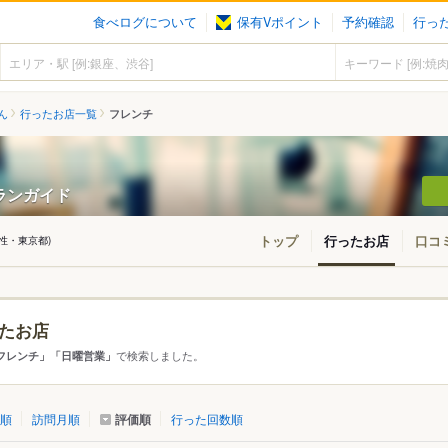
食べログについて
保有Vポイント
予約確認
行っ
ん
行ったお店一覧
フレンチ
ランガイド
トップ
行ったお店
口コ
男性・東京都)
たお店
・東北
北海道
青森
秋田
岩手
山形
宮城
福島
で検索しました。
フレンチ」「日曜営業」
東京
神奈川
千葉
埼玉
群馬
栃木
茨城
評価順
順
訪問月順
行った回数順
愛知
三重
岐阜
静岡
山梨
長野
新潟
石川
福井
富