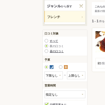
関西
ジャンル
から探す
これらの
ジャ
最新の情
中国・
フレンチ
すべ
1
～
1
件を
九州・
フレ
アジア
口コミ対象
フレ
すべて
ビス
北米
夜の口コミ
昼の口コミ
ハワイ
予算
投
グアム
夜
昼
オセア
～
ヨーロ
営業時間
中南米
日曜営業あり