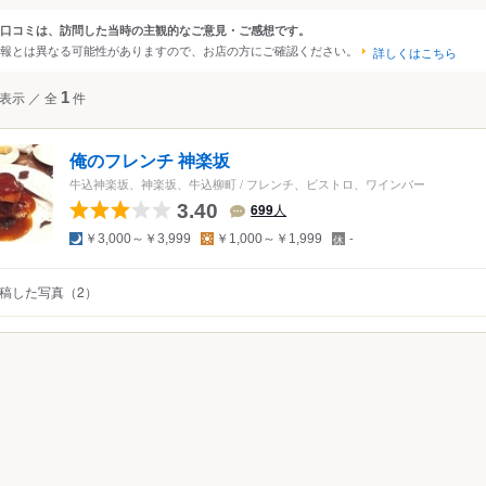
大阪
京都
兵庫
滋賀
奈良
和歌山
口コミは、訪問した当時の主観的なご意見・ご感想です。
ンルから探す
報とは異なる可能性がありますので、お店の方にご確認ください。
詳しくはこちら
四国
広島
岡山
山口
島根
鳥取
徳島
香川
愛媛
高知
て
レストラン
洋食・西洋料理
表示
／
全
1
件
沖縄
福岡
佐賀
長崎
熊本
大分
宮崎
鹿児島
沖縄
ンチ
中国
香港
マカオ
韓国
台湾
シンガポール
タイ
俺のフレンチ 神楽坂
ンチ
インドネシア
ベトナム
マレーシア
フィリピン
スリランカ
牛込神楽坂、神楽坂、牛込柳町
/
フレンチ、ビストロ、ワインバー
トロ
3.40
699
人
アメリカ
夜
昼
定
￥3,000～￥3,999
￥1,000～￥1,999
-
休
ハワイ
日
稿した写真（2）
グアム
ニア
オーストラリア
ッパ
イギリス
アイルランド
フランス
ドイツ
イタリア
スペイ
ポルトガル
スイス
オーストリア
オランダ
ベルギー
ルクセンブルグ
デンマーク
スウェーデン
メキシコ
ブラジル
ペルー