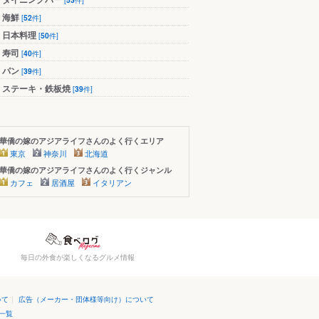
海鮮
[
52
件]
日本料理
[
50
件]
寿司
[
40
件]
パン
[
39
件]
ステーキ・鉄板焼
[
39
件]
華僑の嫁のアジアライフさんのよく行くエリア
東京
神奈川
北海道
華僑の嫁のアジアライフさんのよく行くジャンル
カフェ
居酒屋
イタリアン
毎日の外食が楽しくなるグルメ情報
いて
|
広告（メーカー・団体様等向け）について
一覧