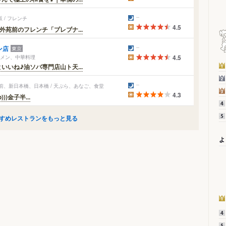
 / フレンチ
4.5
苑前のフレンチ「プレブナ...
ン店
東京
ーメン、中華料理
4.5
いね♪油ソバ専門店山ト天...
前、新日本橋、日本橋 / 天ぷら、あなご、食堂
4.3
))金子半...
すめレストランをもっと見る
よ