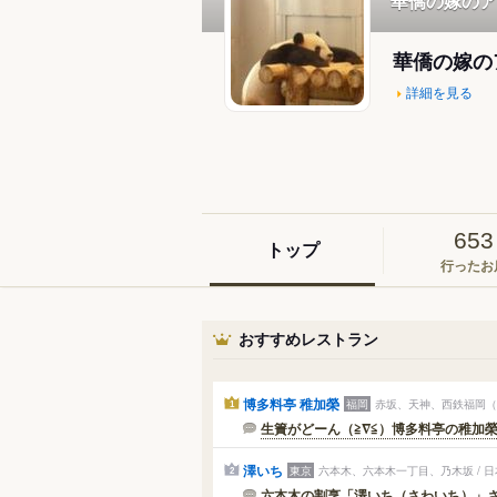
華僑の嫁のア
華僑の嫁の
詳細を見る
653
トップ
行ったお
おすすめレストラン
博多料亭 稚加榮
福岡
赤坂、天神、西鉄福岡（
1
生簀がどーん（≧∇≦）博多料亭の稚加榮
澤いち
東京
六本木、六本木一丁目、乃木坂 / 
2
六本木の割烹「澤いち（さわいち）」さん