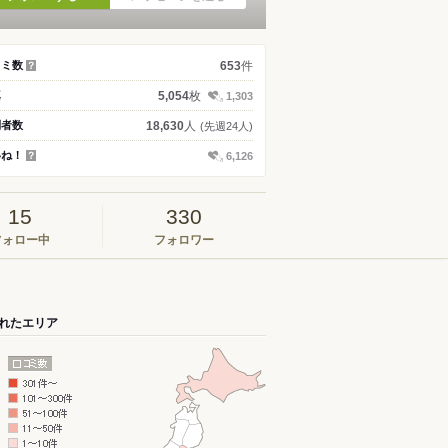
件
コミ数
653
？
枚
真
5,054
1,303
人
問者数
18,630
(先週24人)
いね！
6,126
？
15
330
フォロー中
フォロワー
れたエリア