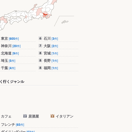
東京
石川
[
605
件]
[
3
件]
神奈川
大阪
[
20
件]
[
2
件]
北海道
宮城
[
9
件]
[
1
件]
埼玉
長野
[
5
件]
[
1
件]
千葉
福岡
[
4
件]
[
1
件]
く行くジャンル
カフェ
居酒屋
イタリアン
フレンチ
[
65
件]
ダイニングバー
[
53
件]