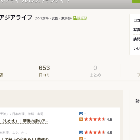
ジアライフのレストランガイド
アジアライフ
認証済
(50代前半・女性・東京都)
口
写
訪
い
653
0
店
口コミ
まとめ
訪
天神） / 日本料理、海鮮、寿司
4.5
（ちかえ）｜華僑の嫁のア...
4.5
日本料理、ふぐ、かに
で極上の和食を♪｜華僑の...